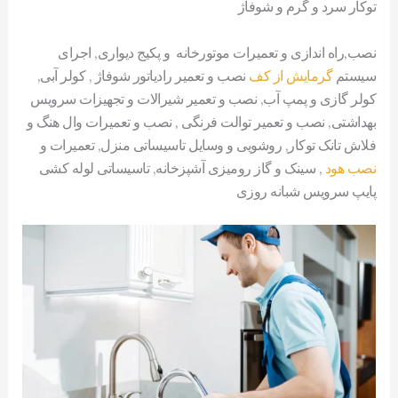
توکار سرد و گرم و شوفاژ
نصب,راه اندازی و تعمیرات موتورخانه و پکیج دیواری, اجرای
سیستم
گرمایش از کف
نصب و تعمیر رادیاتور شوفاژ , کولر آبی,
کولر گازی و پمپ آب, نصب و تعمیر شیرالات و تجهیزات سرویس
بهداشتی, نصب و تعمیر توالت فرنگی , نصب و تعمیرات وال هنگ و
فلاش تانک توکار, روشویی و وسایل تاسیساتی منزل, تعمیرات و
نصب هود
, سینک و گاز رومیزی آشپزخانه, تاسیساتی لوله کشی
پایپ سرویس شبانه روزی