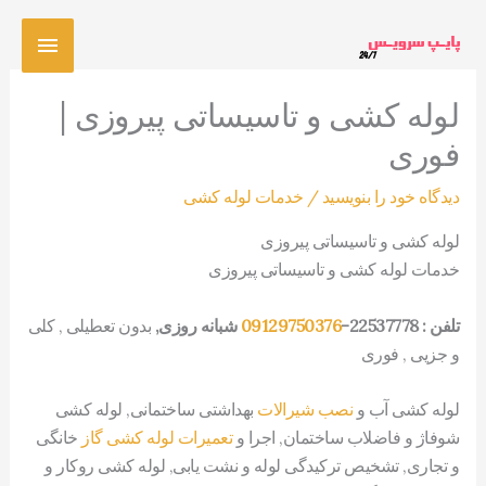
رش
فهرس
ه
حتوا
اصلی
لوله کشی و تاسیساتی پیروزی |
فوری
دیدگاه‌ خود را بنویسید
/
خدمات لوله کشی
لوله کشی و تاسیساتی پیروزی
خدمات لوله کشی و تاسیساتی پیروزی
تلفن : 22537778-
09129750376
شبانه روزی,
بدون تعطیلی , کلی
و جزیی , فوری
لوله کشی آب و
نصب شیرالات
بهداشتی ساختمانی, لوله کشی
شوفاژ و فاضلاب ساختمان, اجرا و
تعمیرات لوله کشی گاز
خانگی
و تجاری, تشخیص ترکیدگی لوله و نشت یابی, لوله کشی روکار و