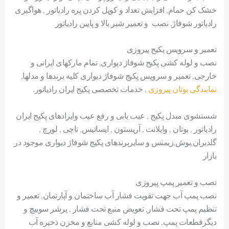
خشک کن حمام, افزایش تعداد و کوپل کردن پره رادیاتور , هواگیری
رادیاتور شوفاژ, نصب و تعمیر شیر بالا و پایین رادیاتور
تعمیر و سرویس پکیج پیروزی
نصب و لوله کشی پکیج شوفاژ دیواری, تمام مارکهای ایرانی و
خارجی, تعمیر و سرویس پکیج شوفاژ دیواری کلیه برندها و مدلها,
نمایندگی بوتان پیروزی
, خدمات تخصصی پکیج ایران رادیاتور.
شستشوی مبدل پکیج , عیب یابی و رفع عیب وایرادهای پکیج ایران
رادیاتور , بوتان , وایلانت , آریستون , ایساتیس, تاچی , لورچ ,
گلدیران,بوش,زیمنس و سایربرندهای پکیج شوفاژ دیواری موجود در
بازار
نصب و تعمیر پمپ پیروزی
نصب پمپ آب جهت تقویت فشار آب ساختمان و آپارتمان, تعمیر و
تنظیم پمپ تحت فشار, تعویض منبع تحت فشار , پرشر سوییچ و
دیگرقطعات پمپ, نصب و لوله کشی منابع و مخزن ذخیره آب