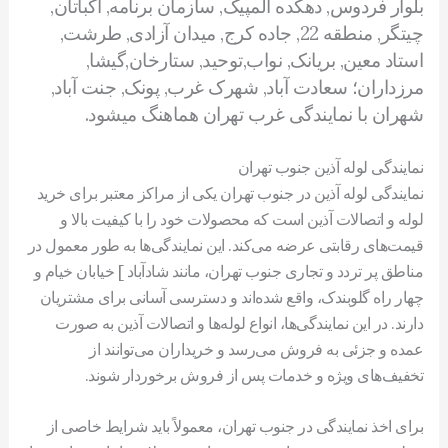
بلوار فردوس, دهکده المپیک, سازمان برنامه, اکباتان,
چیتگر, منطقه 22, جاده کرج, میدان آزادی, طرشت,
استاد معین, بریانک, نواب,توحید, ستارخان,گیشا,
مرزداران؛ سعادت آباد, شهرک غرب, پونک, جنت آباد,
شهران با نمایندگی غرب تهران هماهنگ میشود.
نمایندگی لوله آذین جنوب تهران
نمایندگی لوله آذین در جنوب تهران یکی از مراکز معتبر برای خرید
لوله و اتصالات آذین است که محصولات خود را با کیفیت بالا و
قیمت‌های رقابتی عرضه می‌کند. این نمایندگی‌ها به طور معمول در
مناطق پر تردد و تجاری جنوب تهران، مانند شادآباد ] خیابان خیام و
چهار راه گلوبندک، واقع شده‌اند و دسترسی آسانی برای مشتریان
دارند. در این نمایندگی‌ها، انواع لوله‌ها و اتصالات آذین به صورت
عمده و جزئی به فروش می‌رسد و خریداران می‌توانند از
تخفیف‌های ویژه و خدمات پس از فروش برخوردار شوند.
برای اخذ نمایندگی در جنوب تهران، معمولاً باید شرایط خاصی از