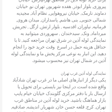
پیروزی, بلوار ابوذر, هفده شهریور, تهران نو, خیابان
دماوند, نارمک, خیابان نیروهوایی, نظام آباد, مجیدیه
شمالی جنوبی, بنی هاشم, پاسداران, میدان هروی,
فرمانیه, نیاوران, اقدسیه , بلوار ارتش, ازگل , تجریش,
میرداماد, ونک, سیدخندان , سهروردی میتوانید به
نمایندگی لوله آذین در شرق تهران مراجعه کنید, تا با
حداقل هزینه حمل در اسرع وقت خرید خود را انجام
دهید. این انبار به نوعی مرکز پخش ما و نمایندگی لوله
آذین در شمال تهران نیز محسوب میشود.
نمایندگی لوله آذین غرب تهران
یکی دیگر از انبارهای اصلی ما در غرب تهران شادآباد
واقع شده است. در اینجا نیز بایستی برای تحویل یا
ارسال بار با دفتر مرکزی گلوبندک خیابان خیام پایپ
بازار هماهنگ باشید. خرید لوله آذین در مناطق غرب
تهران, کرج, قلعه حسن خان, شهریار, اندیشه, صادقیه,