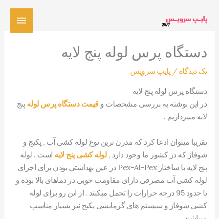
رش
فهرس
ه
حتوا
اصلی
دستگاه پرس لوله پنج لایه
یک دیدگاه
/
پایپ سرویس
دستگاه پرس لوله پنج لایه
در این نوشته به بررسی مشخصات و
قیمت دستگاه پرس لوله
پنج
لایه میپردازیم .
تقریبا میتوان ادعا کرد که مدرن ترین نوع لوله کشی آب , پکیج و
شوفاژ که در کشور ما وجود دارد ,
لوله کشی پنج لایه
است . لوله
پنج لایه با ساختار Pex-Al-Pex در عین بهداشتی بودن برای اجرای
لوله کشی آب مصرفی دارای مقاومت خوبی در دماهای بالا بوده و
تا حدود 95 درجه حرارات را تحمل میکنند . از این رو برای لوله
کشی شوفاژ و سیستم های گرمایشی پکیج نیز بسیار مناسب
میباشند .