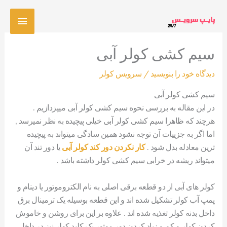
رش
فهرس
ه
حتوا
اصلی
سیم کشی کولر آبی
دیدگاه‌ خود را بنویسید
/
سرویس کولر
سیم کشی کولر آبی
در این مقاله به بررسی نحوه سیم کشی کولر آبی میپزدازیم .
هرچند که ظاهرا سیم کشی کولر آبی خیلی پیچیده به نظر نمیرسد ,
اما اگر به جزییات آن توجه نشود همین سادگی میتواند به پیچیده
ترین معادله بدل شود .
کار نکردن دور کند کولر آبی
یا دور تند آن
میتواند ریشه در خرابی سیم کشی کولر داشته باشد .
کولر های آبی از دو قطعه برقی اصلی به نام الکتروموتور یا دینام و
پمپ آب کولر تشکیل شده اند و این قطعه بوسیله یک ترمینال برق
داخل بدنه کولر تغذیه شده اند . علاوه بر این برای روشن و خاموش
کردن کولر و کم و زیاد کردن دور موتور یک کلید کولر نیز در داخل