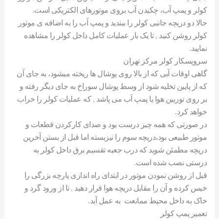
کولر و پمپ آب، چکیدن آب بروی موتورهای الکتریکی است.
حالا دو دریچه جانبی کولر را ببندید و پمپ آب را به اضافه ی موتور
کولر روشن کنید , تا یک بار عملیات کامل داخل کولر را مشاهده
نمایید.
سرویسکار کولر مرکز تهران
گاهی اوقات آبی که از بالا روی پوشال ها ریخته میشود، به جای آن
که از پایین تخلیه شود از وسط پوشال سوراخ به جای دیگر رفته و
بر روی توربین هوا یا پمپ آب می پاشد , که عملیات کولر را خراب
خواهد کرد.
در صورتی که همه چیز درست بود و صدای کارکردن قطعات و
موتور طبیعی بود،دریچه سوم را نیزبسته اما قبل از بستن آخرین
دریچه مطمئن شوید که درب جعبه تقسیم برق داخل کولر به
درستی نصب شده است.
قبل از روشن نمودن موتور در ابتدای راه اندازی پارچه بزرگی را
خیس کرده و آن را مقابل دریچه هوا قرار دهید , تا از ورود گرد و
خاک به داخل محیط ممانعت به عمل آید.
تعمیر پمپ کولر