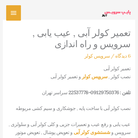
رش
فهرس
ه
حتوا
اصلی
تعمیر کولر آبی , عیب یابی ,
سرویس و راه اندازی
6 دیدگاه
/
سرویس کولر
تعمیر کولر آبی
نصب کولر ,
سرویس کولر
و تعمیر کولر آبی
تلفن : 09129750376-22537778
سراسر تهران
نصب کولر آبی با ساخت پایه , جوشکاری و سیم کشی مربوطه
عیب یابی و رفع عیب و تعمیرات جزیی و کلی کولر آبی و سلولزی ,
سرویس و
شستشوی کولر آبی
و تعویض پوشال , تعویض موتور