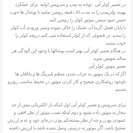
در تعمیر کولر آبی , توجه به پمپ و سرویس اولیه برای عملکرد
بهینه، واترپمپ را به مدت 10 دقیقه روشن نمایید تا پوشال ها خوب
خیس شود سپس موتور کولر را روشن کنید.
با پایان فصل گرما آب تشتک را خالی نموده وشیر ورودی آب کولر
را ببندید. در فصولی که از کولر استفاده نمی کنید دریچه کولر را
خوب ببندید.
در هنگام تعمیر کولر آبی بهتر است پوشالها با وجود این آلودگی هر
ساله تعویض شوند.
تعمیر موتور کولر آبی
اگرکه در یک موتور به خراب شدن منظم بلبرینگ ها و یاتاقان ها
باوحود روغنکاری صحیح و کار کردن موتور در محیط مناسب روبرو
شدیم.
برای سرویس و تعمیر کولر آبی اول اینکه بار الکتریکی بیش از حد
مجاز به موتور داده نشود و دوم اینکه نصب موتور از نظر افقی و
عمودی بودن و چه از نظر مستحکم بودن درجای خود و عدم لرزش
صحیح باشد، اگر موتور به درستی وصل نشده باشد یا لرزش داشته