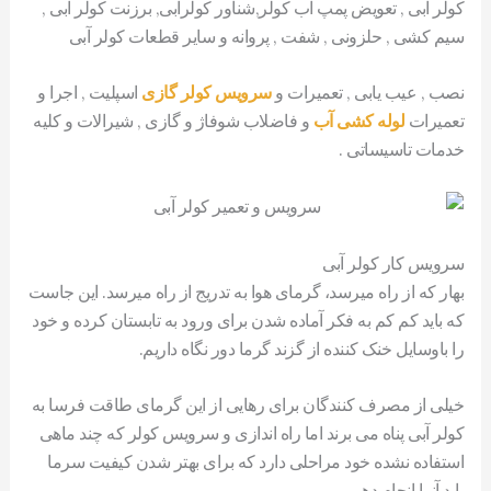
کولر آبی , تعویض پمپ آب کولر,شناور کولرآبی, برزنت کولر آبی ,
سیم کشی , حلزونی , شفت , پروانه و سایر قطعات کولر آبی
نصب , عیب یابی , تعمیرات و
سرویس کولر گازی
اسپلیت , اجرا و
تعمیرات
لوله کشی آب
و فاضلاب شوفاژ و گازی , شیرالات و کلیه
خدمات تاسیساتی .
سرویس کار کولر آبی
بهار که از راه میرسد، گرمای هوا به تدریج از راه میرسد. این جاست
که باید کم کم به فکر آماده شدن برای ورود به تابستان کرده و خود
را باوسایل خنک کننده از گزند گرما دور نگاه داریم.
خیلی از مصرف کنندگان برای رهایی از این گرمای طاقت فرسا به
کولر آبی پناه می برند اما راه اندازی و سرویس کولر که چند ماهی
استفاده نشده خود مراحلی دارد که برای بهتر شدن کیفیت سرما
باید آنرا انجام دهیم.