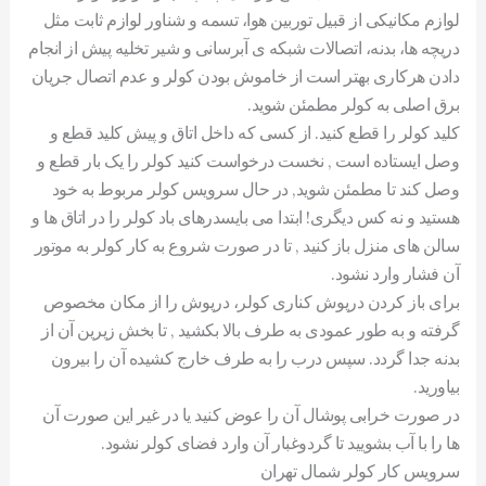
لوازم مکانیکی از قبیل توربین هوا، تسمه و شناور لوازم ثابت مثل
دریچه ها، بدنه، اتصالات شبکه ی آبرسانی و شیر تخلیه پیش از انجام
دادن هرکاری بهتر است از خاموش بودن کولر و عدم اتصال جریان
برق اصلی به کولر مطمئن شوید.
کلید کولر را قطع کنید. از کسی که داخل اتاق و پیش کلید قطع و
وصل ایستاده است , نخست درخواست کنید کولر را یک بار قطع و
وصل کند تا مطمئن شوید, در حال سرویس کولر مربوط به خود
هستید و نه کس دیگری! ابتدا می بایسدرهای باد کولر را در اتاق ها و
سالن های منزل باز کنید , تا در صورت شروع به کار کولر به موتور
آن فشار وارد نشود.
برای باز کردن درپوش کناری کولر، درپوش را از مکان مخصوص
گرفته و به طور عمودی به طرف بالا بکشید , تا بخش زیرین آن از
بدنه جدا گردد. سپس درب را به طرف خارج کشیده آن را بیرون
بیاورید.
در صورت خرابی پوشال آن را عوض کنید یا در غیر این صورت آن
ها را با آب بشویید تا گردوغبار آن وارد فضای کولر نشود.
سرویس کار کولر شمال تهران