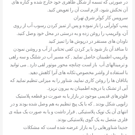
در صورتی که تسمه از شکل ظاهری خود خارج شده و کناره های
آن نخکش شود، لازم است آن را تعویض کنید.
سرویس کار کولر شرق تهران
پمپ کولرآبی را باز نموده و پس از تمیز کردن رسوب آب از روی
آن، واترپمپ را روغن زده و به درستی در محل خود وصل کنید.
ناودان های مستقر در درپوش ها را تمیز کنید
تا منافذ آن باز شود با پر کردن کفی تحتانی از آب و روشن نمودن
واترپمپ اطمینان حاصل نمایید , که مسیر آب در شلنگ و سه راهی
و ترمینالهای آب باز است چنانچه محور موتور لقی دارد , می توانید
با استفاده از واشر مخصوص،تکانه های آنرا کاهش دهید.
یاتاقان ها را روغن کاری نمایید. شناور را به میزانی تنظیم نمایید که
آبی از تشتک یا دریچه اطمینان به بیرون نریزد.
فلوترهای قدیمی موجود در بازار یا به صورت دو قطعه پلاستیک
زانویی شکل بودند , که با یک پیچ تنظیم به هم وصل شده بودند و در
انتهای آن یک توپک پلاستیکی , قرار داشت و یا به صورت یک میله ی
فلزی متصل به یک گوی پلاستیکی بودند.
جدیدا شناورهایی را به بازار عرضه شده است که مشکلات
شناورهای قدیمی را ندارد.