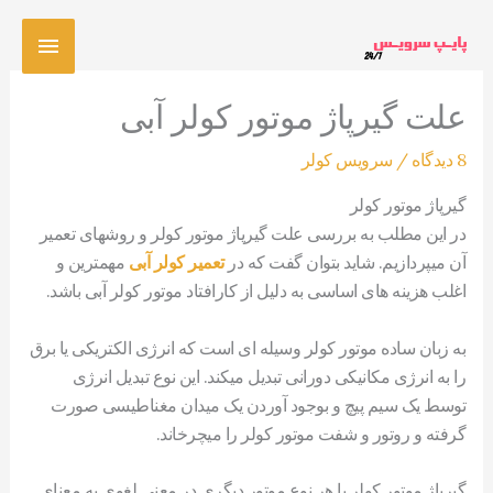
رش
فهرس
ه
حتوا
اصلی
علت گیرپاژ موتور کولر آبی
8 دیدگاه
/
سرویس کولر
گیرپاژ موتور کولر
در این مطلب به بررسی علت گیرپاژ موتور کولر و روشهای تعمیر
آن میپردازیم. شاید بتوان گفت که در
تعمیر کولر آبی
مهمترین و
اغلب هزینه های اساسی به دلیل از کارافتاد موتور کولر آبی باشد.
به زبان ساده موتور کولر وسیله ای است که انرژی الکتریکی یا برق
را به انرژی مکانیکی دورانی تبدیل میکند. این نوع تبدیل انرژی
توسط یک سیم پیچ و بوجود آوردن یک میدان مغناطیسی صورت
گرفته و روتور و شفت موتور کولر را میچرخاند.
گیرپاژ موتور کولر یا هر نوع موتور دیگری در معنی لغوی به معنای