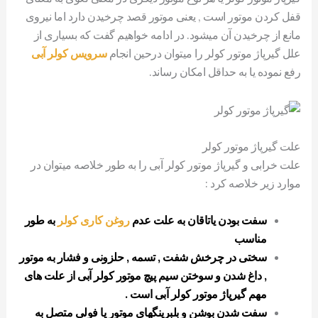
قفل کردن موتور است , یعنی موتور قصد چرخیدن دارد اما نیروی
مانع از چرخیدن آن میشود. در ادامه خواهیم گفت که بسیاری از
علل گیرپاژ موتور کولر را میتوان درحین انجام
سرویس کولر آبی
رفع نموده یا به حداقل امکان رساند.
علت گیرپاژ موتور کولر
علت خرابی و گیرپاژ موتور کولر آبی را به طور خلاصه میتوان در
موارد زیر خلاصه کرد :
سفت بودن یاتاقان به علت عدم
روغن کاری کولر
به طور
مناسب
سختی در چرخش شفت , تسمه , حلزونی و فشار به موتور
, داغ شدن و سوختن سیم پیچ موتور کولر آبی از علت های
مهم گیرپاژ موتور کولر آبی است .
سفت شدن بوشن و بلبرینگهای موتور یا فولی متصل به