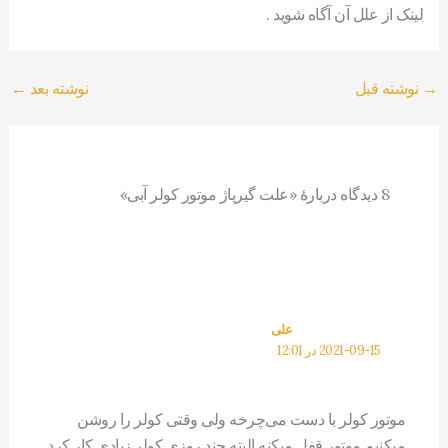
لینک از علل آن آگاه شوید .
→
نوشته قبل
نوشته بعد
←
8 دیدگاه دربارهٔ «علت گیرپاژ موتور کولر آبی»
علی
2021-09-15 در 12:01
موتور کولر با دست می‌چرخه ولی وقتی کولر را روشن
میکنیم موتور قفل میکنه البته چند روزی کولر زیادی کار کرد