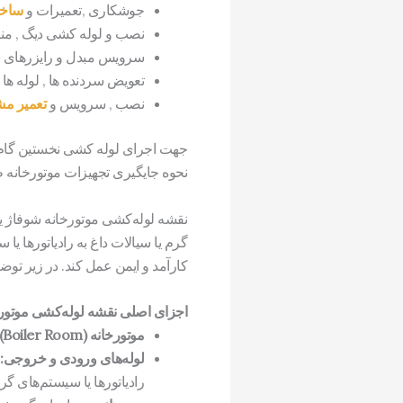
جوشکاری ,تعمیرات و
ساخت
نصب و لوله کشی دیگ , منبع
سرویس مبدل و رایزرهای ش
تعویض سردنده ها , لوله ها
نصب , سرویس و
تعمیر م
جهت اجرای لوله کشی نخستین گام ط
نحوه جایگیری تجهیزات موتورخانه 
نقشه لوله‌کشی موتورخانه شوفاژ 
گرم یا سیالات داغ به رادیاتورها ی
کارآمد و ایمن عمل کند. در زیر ت
اجزای اصلی نقشه لوله‌کشی موتور
موتورخانه (Boiler Room):
لوله‌های ورودی و خروجی:
رادیاتورها یا سیستم‌های گ