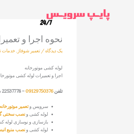
رش
ه
حتوا
نحوه اجرا و تعمی
یک دیدگاه
/
تعمیر شوفاژ
,
خدمات ت
لوله کشی موتورخانه
اجرا و تعمیرات لوله کشی موتورخان
تلفن
09129750376
– 22537778
ش
سرویس و
تعمیر موتورخانه
لوله کشی و
نصب سختی گی
بازسازی و نوسازی لوله ک
لوله کشی و
نصب منبع انب