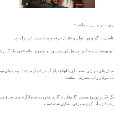
 به ترتیب زیر میباشند :
بی از گاز و هوا , تولید و کنترل جرقه و ایجاد شعله آتش را دارد.
ن آنها بوسیله شعله آتش مشعل گرم میشود. منبع موتورخانه که وسیله گرم ک
 مبدل های حرارتی صفحه ای یا انواع دیگر آنها نیز انجام میدهند . پمپ های مو
ب شوفاژ و آب مصرفی میباشد.
گ آبگرم (بویلر) ,مشعل گازوئیلی یا گازی مخزن ذخیره آبگرم مصرفی ( منبع د
ور شوفاژ و آب گرم مصرفی تشکیل شده است.