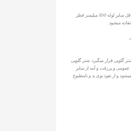
سایز بندی لوله کشی فاضلاب در هر قسمت بستگی به نوع فاضلاب آن بخش دارد. برای فاضلاب توالت باید حداقل سایز لوله 100 میلیمتر قطر
ر گلویی قرار میگیرد. شتر گلویی
ی برخی اماکن عمومی و پررفت و آمد از سایز
شود و از نفوذ بوی بد و نامطبوع