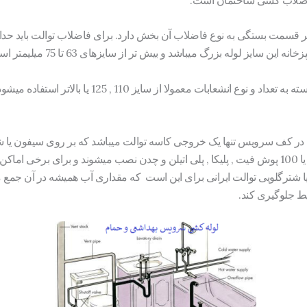
یز لوله بزرگ میباشد و بیش تر از سایزهای 63 تا 75 میلیمتر استفاده میشود.
وع انشعابات معمولا از سایز 110 , 125 یا بالاتر استفاده میشود.
 در کف سرویس تنها یک خروجی کاسه توالت میباشد که بر روی سیفون یا شت
توالت های خانگی معمولا سایز 110 یا 100 پوش فیت , پلیکا , پلی اتیلن و چدن نصب میشوند و برا
یا شترگلویی توالت ایرانی برای این است که مقداری آب همیشه در آن جمع می
ط جلوگیری کند.