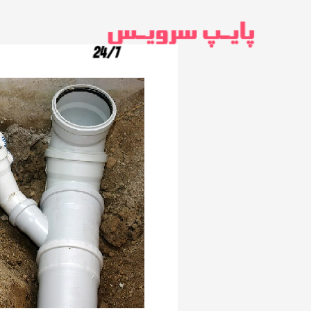
رش
ه
حتوا