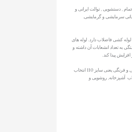
ام , دستشویی , توالت ایرانی و
سیساتی سرمایشی و گرمایشی.
لوله کشی فاضلاب دارد. لوله های
 های سایز لوله ها بستگی به تعداد انشعابات آن داشته و
از آنجایی که مدفوع یک فاضلاب جامد محسوب میشود, بزرگترین سایز در فاضلاب های مسکونی به توالت ایرانی و فرنگی یعنی سایز 110 انتخاب
و سایز 63 یک قطر مناسب برای فاضلاب آشپزخانه, روشویی و