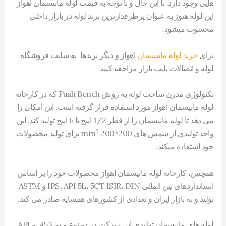
هایی وجود دارد. با این حال و با توجه به قیمت لوله مانیسمان اهواز
این لوله هنوز به عنوان پرطرفدارترین برند لوله در بازار داخلی
محسوب میشود.
برای
خرید لوله مانیسمان
اهواز و دیگر برندها به سایت فروشگاه
لوله و اتصالات پایپ بازار مراجعه کنید.
تکنولوژی مدرن ساخت لوله به روش Push Bench که در کارخانه
لوله مانیسمان اهواز مورد استفاده قرار گرفته است, این امکان را
می دهد تا لوله مانیسمان را از قطر 1/2 اینچ تا 6 اینچ تولید کند. این
2
واحد تولیدی از شمش های 200*200 mm
برای تولید محصولات
خود استفاده میکند.
همچنین، کارخانه لوله مانیسمان اهواز محصولات خود را بر اساس
استانداردهای بین المللی IPS، API 5L، 5CT ISIR، DIN و ASTM
تولید و به بازار ایران و تعدادی از کشورهای همسایه صادر می کند.
لوله های مانیسمان تولیدی این شرکت در دو نوع مهم A53 و API