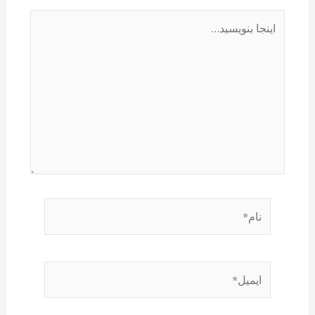
اینجا
بنویسید…
نام*
ایمیل*