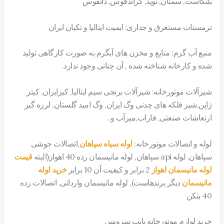
بلنکاست, سمنان, نوید, گراندفوس, دانفوس
ترمستات مستغرق و جداری: ایمیت ایتالیا و تکبان ایران
منبع آب گرم: منابع و مخزن های آبگرم به صورت کارگاهی تولید
شده و کارخانه شناخته شده , آن چنانی وجود ندارد.
شیرآلات موتورخانه: شیرآلات برنجی سیم ایتالیا, کیزایران, کیتز
ژاپن,شیر فلکه های چدنی وگ ایران, وگ امید گلستان, لرزه گیر
ارتعاشات صنعتی, فاراب,میرآب و..
لوله و اتصالات موتورخانه:
لوله سیاه سپاهان
,اتصالات جوشی
سپاهان, لوله api سپاهان, لوله مانیسمان رده 40 اهواز(البته
قیمت
لوله مانیسمان اهواز
2 برابر و کیفیت آن 10 برابر
خرید لوله
مانیسمان
دیگر برندهاست), لوله مانیسمان وارداتی, اتصالات رده
40 بنکن
خرید لوازم موتورخانه پایپ سرویس