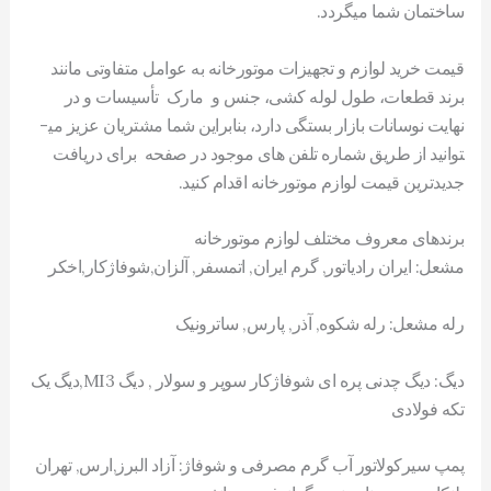
ساختمان شما می­گردد.
قیمت خرید لوازم و تجهیزات موتورخانه به عوامل متفاوتی مانند
برند قطعات، طول لوله­ کشی، جنس و مارک تأسیسات و در
نهایت نوسانات بازار بستگی دارد، بنابراین شما مشتریان عزیز می­
توانید از طریق شماره تلفن های موجود در صفحه برای دریافت
جدیدترین قیمت لوازم موتورخانه اقدام کنید.
برندهای معروف مختلف لوازم موتورخانه
مشعل: ایران رادیاتور, گرم ایران, اتمسفر, آلزان,شوفاژکار,اخکر
رله مشعل: رله شکوه, آذر, پارس, ساترونیک
دیگ: دیگ چدنی پره ای شوفاژکار سوپر و سولار , دیگ MI3,دیگ یک
تکه فولادی
پمپ سیرکولاتور آب گرم مصرفی و شوفاژ: آزاد البرز,ارس, تهران