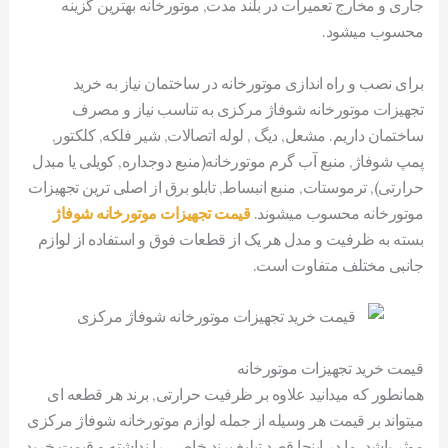
جاری و مخارج تعمیرات در بلند مدت, موتورخانه بهترین گزینه
محسوب میشود.
برای نصب و راه اندازی موتورخانه در ساختمان نیاز به خرید
تجهیزات موتورخانه شوفاژ مرکزی به تناسب نیاز و مصرف
ساختمان داریم. مشعل, دیگ , لوله اتصالات, شیر فلکه, کلکتور,
پمپ شوفاژ, منبع آب گرم موتورخانه(منبع دوجداره, کویلی یا مبدل
حرارتی), ترموستات, منبع انبساط, تابلو برق از اصلی ترین تجهیزات
موتورخانه محسوب میشوند.
قیمت تجهیزات موتورخانه شوفاژ
بسته به ظرفیت و مدل هر یک از قطعات فوق و استفاده از لوازم
جانبی مختلف متفاوت است.
قیمت خرید تجهیزات موتورخانه
همانطور که میدانید علاوه بر ظرفیت حرارتی, برند هر قطعه ای
میتواند بر قیمت هر وسیله از جمله لوازم موتورخانه شوفاژ مرکزی
موثر باشد. ما در اینجا قصد تبلیغ برند خاصی را نداشته و قیمت خرید