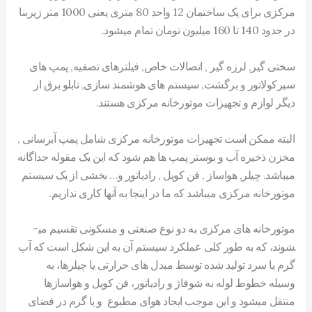
مرکزی برای یک ساختمان 12 واحد 80 متری یعنی 1000 متر زیربنا
در حدود 140 تا 160 میلیون تومان تمام میشود.
سختی گیر, لرزه گیر , اتصالات خاص, فیلترهای تصفیه, پمپ های
سیرکولاتور و برگشت, سیستم های هوشمند سازی, تابلو برق از
دیگر لوازم و تجهیزات موتورخانه مرکزی هستند.
البته ممکن است تجهیزات موتورخانه مرکزی شامل پمپ آبرسانی ,
مخزن ذخیره آب و بوستر پمپ ها هم شود که این یک مقوله جداگانه
میباشد. چیلر, هواساز , فن کویل , رادیاتور و… بخشی از یک سیستم
موتورخانه مرکزی میباشد که ما در اینجا به آنها کاری نداریم.
موتورخانه ­های مرکزی به دو نوع صنعتی و مسکونی تقسیم می­
شوند، که به طور کلی عملکرد سیستم آن به این شکل است که آب
گرم یا سرد تولید شده توسط مبدل ­های حرارتی یا چیلرها، به
وسیله­ خطوط لوله­ به شوفاژ و رادیاتور، فن کویل و هواسازها
منتقل می­شود و این موجب ایجاد هوای مطبوع و یا گرم در فضای