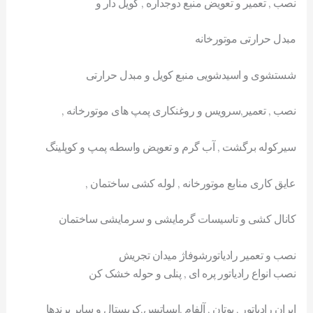
نصب , تعمیر و تعویض منبع دوجداره , کویل دار و
مبدل حرارتی موتورخانه
شستشوی و اسیدشویی منبع کویل و مبدل حرارتی
نصب , تعمیر,سرویس و روغنکاری پمپ های موتورخانه ,
سیرکوله برگشت , آب گرم و تعویض واسطه پمپ و کوپلینگ
عایق کاری منابع موتورخانه , لوله کشی ساختمان ,
کانال کشی و تاسیسات گرمایشی و سرمایشی ساختمان
نصب و تعمیر رادیاتورشوفاژ میدان تجریش
نصب انواع رادیاتور پره ای , پنلی و حوله خشک کن
ایران رادیاتور , بوتان , آلفام ,ایساتیس,کریستال و سایر برندها