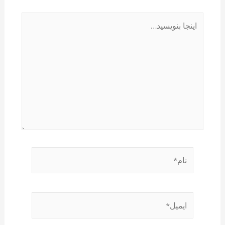
اینجا
بنویسید…
نام*
ایمیل*