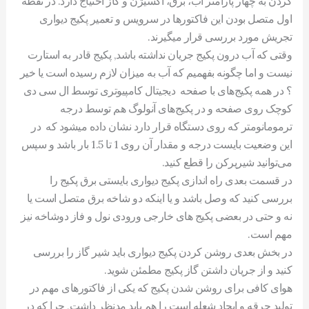
کردن به چهار پارامتر آب، برق، اکسیژن و گاز احتیاج دارد. در نقطه
اول متصل بودن این فاکتورها در سرویس و تعمیر پکیج دیواری
تجریش مورد بررسی قرار میگیرند.
وقتی که آب درون پکیج جریان نداشته باشد, پکیج قادر به استارت
نیست و اما چگونه بفهمیم که آب به میزان لازم رسیده است یا خیر
؟ در همه پکیج‌های با صفحه دیجیتال کامپیوتری توسط ال سی دی
کوچک روی صفحه و در پکیج‌های آنولوگ هم توسط درجه
ترمومانومتر که روی دستگاه قرار دارد نشان داده میشود که در
این وضعیت بایست درجه و مقدار آن روی 1 تا 1.5 بار باشد و سپس
می‌توانید شیرپرکن را قطع کنید.
در قسمت بعدی راه اندازی پکیج دیواری بایستی برق پکیج را
بررسی کنید که وصل باشد و یا اینکه دو شاخه برق متصل است یا
نه و حتی در بعضی پکیج های خارجی ورودی نول و فاز دوشاخه نیز
مهم است.
در بخش بعدی روشن کردن پکیج دیواری باید شیر گاز را بررسی
کنید و از جریان داشتن گاز پکیج مطمئن شوید.
هوای کافی برای روشن شدن پکیج که یکی از فاکتورهای مهم در
تولید جرقه و ایجاد شعله است را هم باید مدنظر داشت, چرا که در