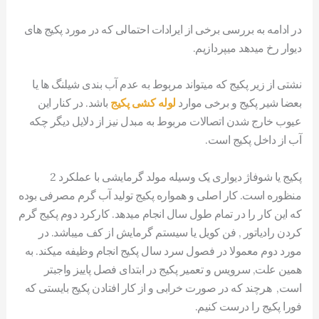
در ادامه به بررسی برخی از ایرادات احتمالی که در مورد پکیج های
دیوار رخ میدهد میپردازیم.
نشتی از زیر پکیج که میتواند مربوط به عدم آب بندی شیلنگ ها یا
بعضا شیر پکیج و برخی موارد
لوله کشی پکیج
باشد. در کنار این
عیوب خارج شدن اتصالات مربوط به مبدل نیز از دلایل دیگر چکه
آب از داخل پکیج است.
پکیج یا شوفاژ دیواری یک وسیله مولد گرمایشی با عملکرد 2
منظوره است. کار اصلی و همواره پکیج تولید آب گرم مصرفی بوده
که این کار را در تمام طول سال انجام میدهد. کارکرد دوم پکیج گرم
کردن رادیاتور , فن کویل یا سیستم گرمایش از کف میباشد. در
مورد دوم معمولا در فصول سرد سال پکیج انجام وظیفه میکند. به
همین علت, سرویس و تعمیر پکیج در ابتدای فصل پاییز واجبتر
است, هرچند که در صورت خرابی و از کار افتادن پکیج بایستی که
فورا پکیج را درست کنیم.