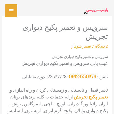
رش
فهرس
ه
حتوا
اصلی
سرویس و تعمیر پکیج دیواری
تجریش
2 دیدگاه
/
تعمیر شوفاژ
سرویس و تعمیر پکیج دیواری تجریش
عیب یابی سرویس و تعمیر پکیج دیواری تجریش
تلفن :
09129750376
-22537778 بدون تعطیلی
تغییر فصل و تابستانی و زمستانی کردن و راه اندازی و
تعمیر پکیج تجریش
ارایه خدمات به کلیه برندهای بوتان
ایران رادیاتور گلدیران, لورچ , تاچی , ایمرگاس , بوش ,
پکیج دیواری وایلان, پکیج گرم ایران, آریستون, ایساتیس