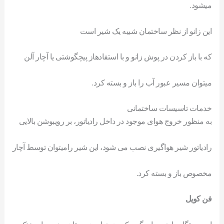
میشود.
اين زانو از نظر ساختمان شبيه يک شير است
که با باز کردن در پوش زانو و با استفادهاز پيچگوشتی يا آچار آلن
میتوان مسير عبور آب را باز و بسته کرد.
خدمات تاسیسات ساختمانی
به منظور خروج هوای موجود در داخل رادياتور، بر رویبوشن بالايی
رادياتور شير هواگيری نصب می شود، اين شير رامیتوان توسط آچار
مخصوص باز و بسته کرد.
فن کویل