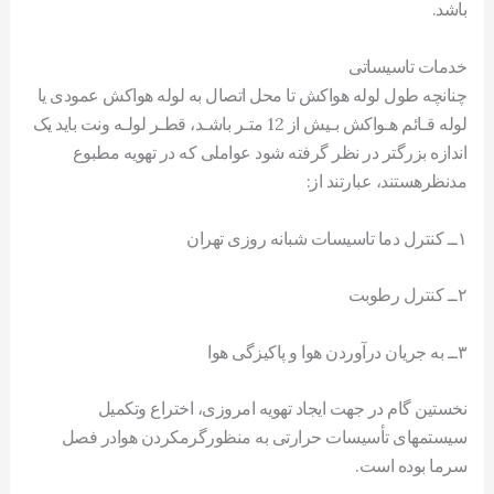
باشد.
خدمات تاسیساتی
چنانچه طول لوله هواکش تا محل اتصال به لوله هواکش عمودی يا
لوله قـائم هـواکش بـيش از 12 متـر باشـد، قطـر لولـه ونت بايد يک
اندازه بزرگتر در نظر گرفته شود عواملی که در تهويه مطبوع
مدنظرهستند، عبارتند از:
۱ــ کنترل دما تاسیسات شبانه روزی تهران
۲ــ کنترل رطوبت
۳ــ به جريان درآوردن هوا و پاکیزگی هوا
نخستين گام در جهت ايجاد تهويه امروزی، اختراع وتکميل
سيستمهای تأسيسات حرارتی به منظورگرمکردن هوادر فصل
سرما بوده است.