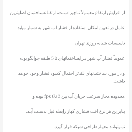
از افزايش ارتفاع معمـولاً نـاچيز اسـت، ارتفـاعساختمان اصليترين
عامل در تعيين امکان استفاده از فشار آب شهر به شمار ميآيد.
تاسیسات شبانه روزی تهران
عموماً فشار آب شهر بـرایساختمانهاي تا 5 طبقه جوابگو بوده
و در مورد ساختمانهاي بلندتر احتمال کمبود فشار وجود خواهد
داشت.
محدوده مجاز سرعت جريان آب بين 2 تاfps 6 بوده و
بنابراين هر نرخ افت فشاري کهاز رابطه قبل بدسـت آيـد،
نمـيتوانـد معيـارطراحي شبکه قرار گيرد.