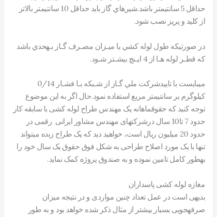
حداقل 5 سانتيمتر باشد.شيرهاي گاز بايد حداقل 10 سانتيمتر بالاتر
از کليد و پريز نصب شود.
در صورتيکه طول لوله کشي يا ميـزان مصـرف گـاز بـهحدي باشد
که قطـر لوله هـا از 4 ايـنچ بيشـتر شـود.
ميبايست با تاييدشرکت ملي گـاز از شـبکه بـا فشـار 0/14
کيلوگرم بر سانتيمتر مربع استفاده نمود.حال اگر به این موضوع
توجه کنيد که حقوقماهانه یک مهندس طراح لوله کشی با سابقه کار
حدود 7 تا10 سال درشرکتهای مهندس مشاور ایرانی رقمی در
حدود 20 ميليون ريال است، خواهيد دید که یک طراح زبده میتواند
تنها با یک مورد اصلاح طراحی به شکل فوق حقوق یک سال خود را
بهطور کامل تامين نموده و به صندوق پروژه کمک نماید.
مغازه لوله کشی پاسداران
بدیهی است در عمل تعداد چنين مواردی و در نتيجه ميزان
صرفهجويی بسيار بيشتر از مثال ذکر شده خواهد بود و به طور