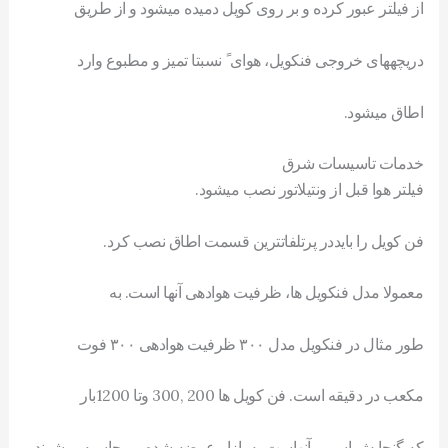
از فيلتر عبور کرده و بر روی کويل دميده میشود و از طريق
دريچههای خروجی فنکويل، هوای ً نسبتا تميز و مطبوع وارد
اطاق میشود.
خدمات تاسیسات شرق
فيلتر هوا قبل از ونتيلاتور نصب میشود.
فن کويل را بايددر پرتلفاتترين قسمت اطاق نصب کرد.
معمولا مدل فنکويل ها، ظرفيت هوادهی آنها است. به
طور مثال در فنکويل مدل ۳۰۰ ظرفيت هوادهی ۳۰۰ فوت
مکعب در دقيقه است. فن کويل ها 200 ,300 وتا 1200بار
که گنجایش اسمی آنهاست به بازار عرضه شده و محاسبه میشوند.