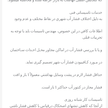
خدمات تاسیساتی فنی
به دليل اختلاف فشار آب شهري در نقاط مختلف و عدم وجود
اطلاعات کافي در اين خصوص، مهندس تاسیسات بايد با توجه به
تجربيات قبلی
و يا با بررسي فشار آب در اماکن مجاور محـل احـداث سـاختمان
در مـورد کـافيبودن فشار آب شهر تصميم گيری نمايد.
حداقل فشار لازم در پشت وسايل بهداشتي معمولاً 1 بار و افت
فشار مجاز در کنتور آب حداکثر 1 بار است.
تاسیسات کار شبانه روزی
از آنجا که کاهش تنشهای اصحکاک درقیاس با کاهش فشار ناشی