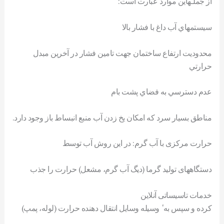
از جملـهاين موارد عبارت است:
سيستمهاي آب داغ با فشار بالا
محدوديت ارتفاع ساختمان جهت تامين فشار در آخرين مبدل
حرارتي
عدم دسترسي به فضاي پشت بام
مناطق بسيار سرد که امکان يخ زدن آب منبع انبساط باز وجود دارد.
حرارت مرکزی با آب گرم: در اين روش آب توسط
دستگاههای توليد گرما (ديگ آب گرم، مشعل) حرارت را جذب
خدمات تاسیساتی آنلاین
کرده و سپس به ٔ وسيله وسايل انتقال دهنده حرارت (لوله، پمپ)