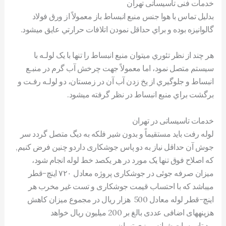
خدمات فنی تاسیساتی تهران
بدليل تماس با هوا جنس منبع انبساط باز معمولاً از ورق فولاد
گالوانيزه بوده و براي حداقل نمودن اتلافات حرارتي عايق ميشود.
هر چند از نظر تئوري ميتوان منبع انبساط را تنها با يک لولـه با
سيستم متصل نمود، اما معمولاً جهت چرخش آب گرم در منبـع
انبساط و جلوگيري از يخ زدن آب آن در زمستان، دو لولـه رفـت و
برگشت براي منبع انبساط در نظر گرفته ميشود.
خدمات تاسیساتی در تهران
لوله رفت بايد مستقيماً و بدون شير فلکه به ديگ متصل گردد سر
جوش آن حداقل نياز به دو پاس جوشکاری داردو چنين فرض کنيم,
که اصلاح فوق تنها یک مورد در هر یکصد خط لوله انجام شود،
ميزان صرفه جوئی در جوشکاری پروژه معادل ٧٢٠ اینچ-قطر
میباشد که با احتساب قيمت جوشکاری و تست غير مخرب هر
اینچ-قطر لوله معادل 500 هزار ریال در مجموع ميزان کاهش
هزینههای اضافی عددی بالغ بر 200 ميليون ریال خواهد
بود.تاسیسات شبانه روزی تهران .