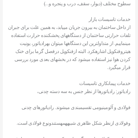
سطوح مختلف (ديوار، سقف، درب و پنجره و…)
خدمات تاسیسات بازار
از داخل ساختمان به بيرون جريان میيابد، به همين علت برای جبران
تلفات حرارتی ساختمان از دستگاههای پخشکننده حرارت استفاده
مینماييم. از متداولترين اين دستگاهها میتوان بهرادياتور، يونيت
هيتروفنکويل اشارهکرد. البته ازفنکويل درفصل گرما برای خنک
کردن هوا نيز استفاده میشود که در بخشهای بعدی مورد بررسی
قرار میگيرد.
خدمات پیمانکاری تاسیسات
رادياتور: رادياتورها از نظر جنس به سه دسته چدنی،
فولادی و آلومينيومی تقسيمبندی میشوند. رادياتورهای چدنی
وفولادی ازنظر شکل ظاهری شبيههمهستندونوع فولادی است.