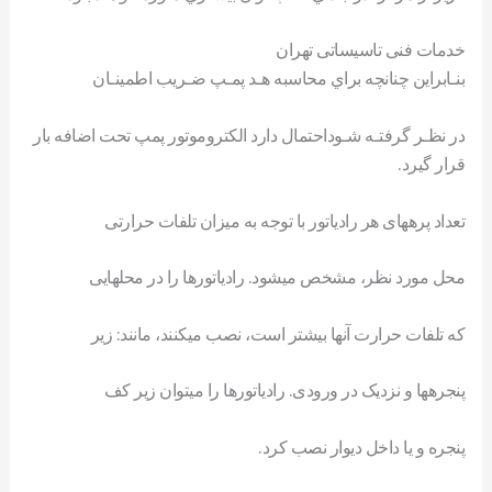
خدمات فنی تاسیساتی تهران
بنـابراين چنانچه براي محاسبه هـد پمـپ ضـريب اطمينـان
در نظـر گرفتـه شـوداحتمال دارد الکتروموتور پمپ تحت اضافه بار
قرار گيرد.
تعداد پرههای هر رادياتور با توجه به ميزان تلفات حرارتی
محل مورد نظر، مشخص میشود. رادياتورها را در محلهايی
که تلفات حرارت آنها بيشتر است، نصب میکنند، مانند: زير
پنجرهها و نزديک در ورودی. رادياتورها را میتوان زير کف
پنجره و يا داخل ديوار نصب کرد.