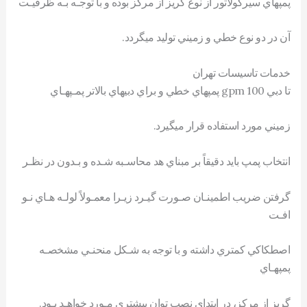
پمپهاي سيرکولاتور از نوع گريز از مرکز بوده و با توجـه بـه ظرفيـت
آن در دو نوع خطي و زميني توليد ميگردد.
خدمات تاسیسات تهران
تا دبي gpm 100 پمپهاي خطي و براي دبيهاي بالاتر پمـپهـاي
زميني مورد استفاده قرار ميگيرد.
انتخاب پمپ بايد دقيقاً بر مبناي هد محاسـبه شـده و بـدون در نظـر
گرفتن ضريب اطمينـان صـورت گيـرد زيـرا معمـولاً لولـه هـاي نـو
افـت
اصطکاکي کمتري داشته و با توجه به شـکل منحنـي مشخصـه
پمپهـاي
گريز از مرکز، در ابتداي نصب توان بيشتري مـورد خواهـد بـود.