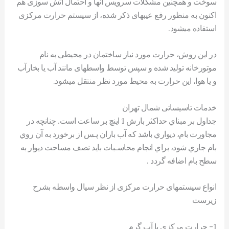
سوخت و همچنين مشکلات سرويس آنها و احتمال آتش سوزی هم
اکنون به منظور رفع عيبهای ذکر شده، از سيستم حرارت مرکزی
استفاده میشود.
در اين روش، حرارت مورد نياز ساختمان در محيطی به نام
موتورخانه توليد شده و سپس توسط واسطهای مانند آب يا بخارآب
و يا هوا، اين حرارت به محيط مورد نظر منتقل میشود.
خدمات تاسیساتی شمال تهران
جداول بر مبناي حداکثر بارش 1 اينچ بر ساعت است. چنانچه در
مجاورت بام، ديواري باشد که آب باران پـس از برخورد به آن روي
بام جاري شود، براي انجام محاسـبات بايد نصف مساحت ديوار به
سطح بام اضافه گردد .
انواع سيستمهای حرارت مرکزی از نظر سيال واسطه بشرح
زیرست
1- حرارت مرکزی با آب گرم