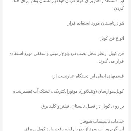
اين دستگاه را هم برای گرم کردن هوا درزمستان وهم برای خنک
کردن
هوادرتابستان مورد استفاده قرار
انواع فن کويل
فن کويل ازنظر محل نصب دردونوع زمينی و سقفی مورد استفاده
قرار می گيرند.
قسمتهای اصلی اين دستگاه عبارتست از:
کويل،هوارسان (ونتيلاتور)، موتورالکتريکی، تشتک آب تقطيرشده
بر روی کويل در فصل تابستان، فيلتر و کليد برق.
خدمات تاسیسات شوفاژ
آب گرم ويا آب سرد از طريق لوله رفت وارد کويل پره ای