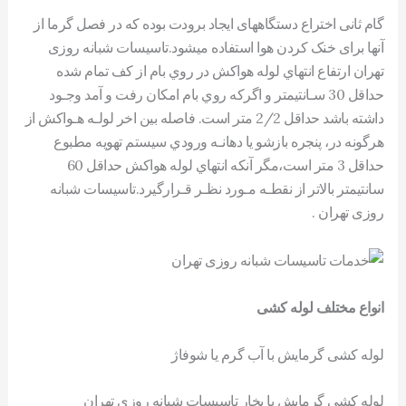
گام ثانی اختراع دستگاههای ايجاد برودت بوده که در فصل گرما از
آنها برای خنک کردن هوا استفاده میشود.تاسیسات شبانه روزی
تهران ارتفاع انتهاي لوله هواکش در روي بام از کف تمام شده
حداقل 30 سـانتيمتر و اگرکه روي بام امکان رفت و آمد وجـود
داشته باشد حداقل 2/2 متر است. فاصله بین اخر لولـه هـواکش از
هرگونه در، پنجره بازشو يا دهانـه ورودي سيستم تهويه مطبوع
حداقل 3 متر است،مگر آنکه انتهاي لوله هواکش حداقل 60
سانتيمتر بالاتر از نقطـه مـورد نظـر قـرارگيرد.تاسیسات شبانه
روزی تهران .
انواع مختلف لوله کشی
لوله کشی گرمايش با آب گرم یا شوفاژ
لوله کشي گرمايش با بخار تاسیسات شبانه روزی تهران