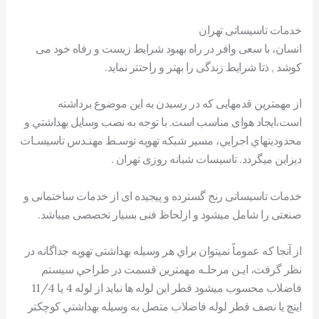
خدمات تاسیساتی تهران
انسان، با سعی وافر در راه بهبود شرایط زيست و رفاه خود می
کوشد , ذتا شرايط زندگی را بهتر و راحتتر نمايد.
از مهمترين قدمهایی که در رسيدن به اين موضوع برداشته
است،ايجاد هوای مناسب است. با توجه به نصب وسايل بهداشتي و
محدوديتهاي اجرايي، مسير شبکه تهويه توسـط مهنـدس تاسيسـات
دیزاین ميگردد. تاسیسات شبانه روزی تهران .
خدمات تاسیساتی رنج گسترده و پیجیده ای از خدمات ساختمانی و
صنعتی را شامل میشود و ازلحاظ فنی بسیار تخصصی میباشد.
از آنجا که عموماً نميتوان براي هر وسيله بهداشتی تهويه جداگانه در
نظر گرفت، ايـن مرحلـه مهمترين قسمت در طراحي سيستم
فاضلاب محسوب ميشود قطر اين لوله ها نبايد از لوله 4 یا 11/4
اينچ يا نصف قطر لوله فاضلاب متصل به وسيله بهداشتي کوچکتر