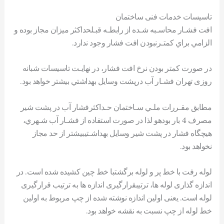
تاسیسات خدمات فنی ساختمان
افت فشـار محاسـبه شـده از رابطـه قبـلحداکثر ميزان مجاز بوده و
الزامي براي کمتـرنبودن افت فشار وجود ندارد.
در صورت کمتر بودن نرخ افت فشار، در نهايـت تاسیسات شبانه
روزی تهران فشـار آب درپشت وسايل بهداشتي بيشتر خواهد بود.
مطابق مقـررات ملـي سـاختمان حـداکثرفشار آب در پشت شير
مصرف 4 بار بودهو لذا در صورت استفاده از فشـار آب شـهري،
هيچگاه فشار در پشت شير وسايل بهداشـتيبيشتر از حد مجاز
نخواهد بود.
لوله رفت با خط پر و لوله برگشتبا خط چین کشیده شده است. در
اندازه گذاری لوله ها، ترتیبقرارگیری اندازه ها به ترتیب قرارگیری
لوله است. یعنی اولین اندازه نوشته شده از چپ مربوط به اولین
خط لوله از چپ نسبت به نقشه خواهد بود.