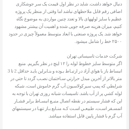
دنبال خواهد داشت. شاید در نظر اول قيمت یک سر جوشکاری
اضافی رقم قابل ملاحظهای نباشد اما وقتی از منظر یک پروژه
عظيم با سایز لولههای بالا و تعدد چنين مواردی به موضوع نگاه
کنيم، ميزان هزینه صرفه جويی شده و اهميت آن بيشتر مشهود
خواهد شد. یک پروژه صنعتی با ابعاد متوسط معمولاً چيزی در حدود
٢۵٠٠ خط را شامل میشود.
شرکت خدمات تاسیساتی تهران
اگر متوسط سایز خطوط لوله را ١٢ اینچ در نظر بگيریم. منبع
انبساط باز با هواي آزاد در ارتبـاط بـوده و بنـابراين بايـد حداقل 2 تا 3
متر بالاتر از آخرين مبدل حرارتي سـاختمان نصـب گردد تا حتي در
شرايطي که پمپ سيرکولاسيون آب گرم خاموش است، شبکه
لوله کشي پر از آب باشد. تاسیسات شبانه روزی تهران با توجه به
اين که فشار سيستم در نقطه اتصال منبـع انبسـاط برابر فشـار
اتمسـفر اسـت، طبيعـي اسـت کـه منـابع بـاز تنهـا در سيستمهاي
آب گرم با فشار پايين قابل استفاده ميباشد.