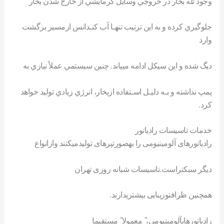
وجود تله بخار در خروجي وسايل گرمايشي از خارج شدن بخار
جلوگيري کرده و به اين ترتيب تنهـا آب کنـدانس ازمسير برگشت
وارد
ديگ شده و اين سيکل ادامه مييابد. چنين سيستمي عملاً نيازي به
پمپ نداشته و بـه دليـل اسـتفاده ازبخار، انرژي زيادي توليد خواهد
کرد.
خدمات تاسیسات رادیاتور
رادياتورهای آلومينيومی را بهصورتپرهای توليدمیکنند وازانواع
ديگر سبکتراست.تاسیسات شبانه روزی تهران
همچنين ظرافتوزيبايی بيشتریدارند.
رادياتورهایآلومينيومی، ً معمولا ً مستقيما