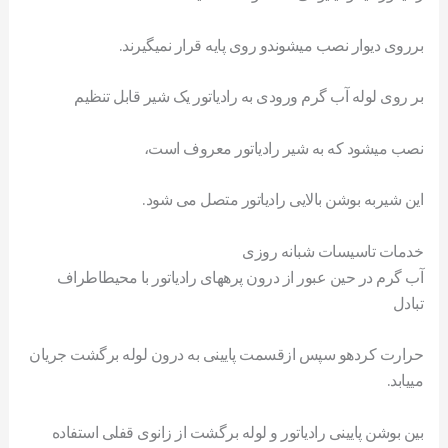
برروی ديوار نصب میشوندو روی پايه قرار نمیگيرند.
بر روی لوله آب گرم ورودی به رادياتور يک شير قابل تنظيم
نصب میشود که به شير رادياتور معروف است،
اين شيربه بوشن بالايی رادياتور متصل می شود.
خدمات تاسیسات شبانه روزی
آب گرم در حين عبور از درون پرههای رادياتور با محيطاطراف
تبادل
حرارت کردهو سپس ازقسمت پايينی به درون لوله برگشت جريان
میيابد.
بين بوشن پايينی رادياتور و لوله برگشت از زانوی قفلی استفاده