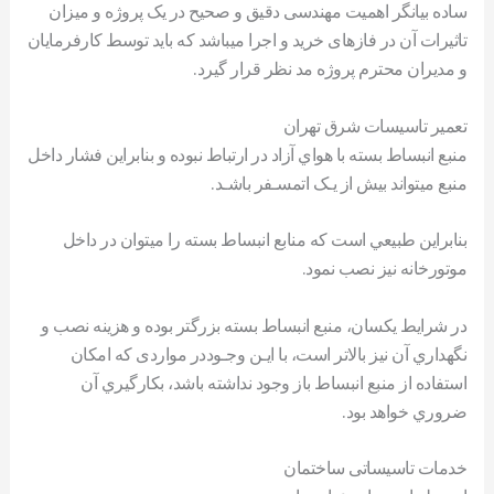
ساده بيانگر اهميت مهندسی دقيق و صحيح در یک پروژه و ميزان
تاثيرات آن در فازهای خرید و اجرا میباشد که بايد توسط کارفرمایان
و مدیران محترم پروژه مد نظر قرار گيرد.
تعمیر تاسیسات شرق تهران
منبع انبساط بسته با هواي آزاد در ارتباط نبوده و بنابراین فشار داخل
منبع ميتواند بيش از يـک اتمسـفر باشـد.
بنابراين طبيعي است که منابع انبساط بسته را ميتوان در داخل
موتورخانه نيز نصب نمود.
در شرايط يکسان، منبع انبساط بسته بزرگتر بوده و هزينه نصب و
نگهداري آن نيز بالاتر است، با ايـن وجـوددر مواردی که امکان
استفاده از منبع انبساط باز وجود نداشته باشد، بکارگيري آن
ضروري خواهد بود.
خدمات تاسیساتی ساختمان