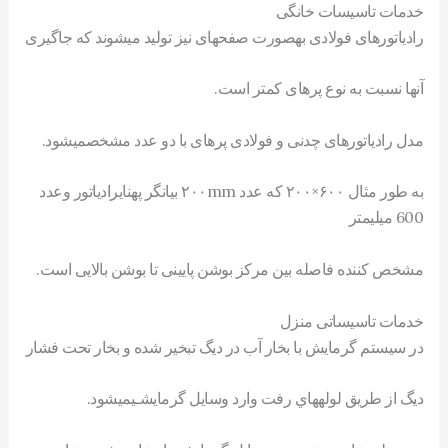
خدمات تاسیسات خانگی
رادياتورهای فولادی بهصورت صفحهای نيز توليد میشوند که جاگيری
آنها نسبت به نوع پرهای کمتر است.
مدل رادياتورهای چدنی و فولادی پرهای با دو عدد مشخصمیشود.
به طور مثال ۶۰۰×۲۰۰ که عدد ۲۰۰mm بيانگر پهنایرادياتور وعدد
600 میلیمتر
مشخص کننده فاصله بين مرکز بوشن پايينی تا بوشن بالايی است.
خدمات تاسیساتی منزل
در سيستم گرمايش با بخار آب در ديگ تبخير شده و بخار تحت فشار
ديگ از طريق لولههاي رفت وارد وسايل گرمايشـيميشود.