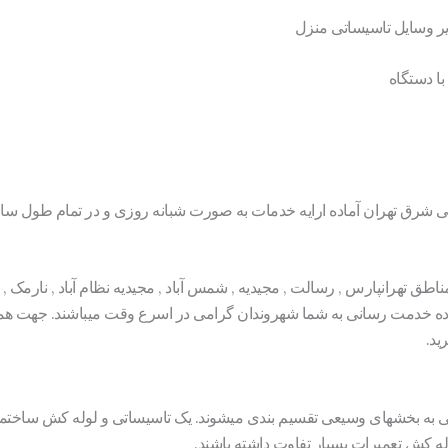
ر وسایل تاسیساتی منزل
ا دستگاه
 شرق تهران آماده ارایه خدمات به صورت شبانه روزی و در تمام طول سا
 تهرانپارس , رسالت , مجیدیه , شمس آباد , مجیدیه نظام آباد , نارمک , پیر
ه خدمت رسانی به شما شهروندان گرامی در اسرع وقت میباشند. جهت هماه
ید.
 به بخشهای وسیعی تقسیم بندی میشوند. یک تاسیساتی و لوله کش ساختما
له کش تعمیرات بسیار تفاوت داشته باشند.