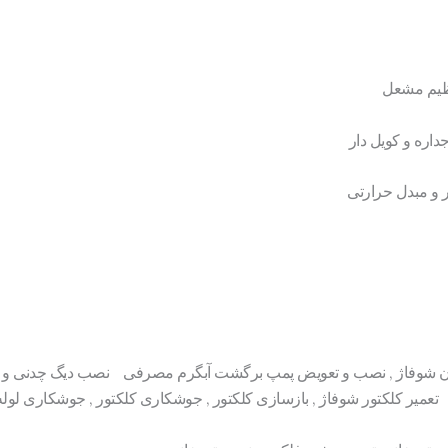
ظیم مشعل
داره و کویل دار
 و مبدل حرارتی
 شوفاژ , نصب و تعویض پمپ برگشت آبگرم مصرفی نصب دیگ چدنی و فولا
یر کلکتور شوفاژ , بازسازی کلکتور , جوشکاری کلکتور , جوشکاری لوله 