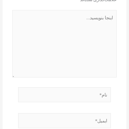
اینجا
بنویسید…
نام*
ایمیل*