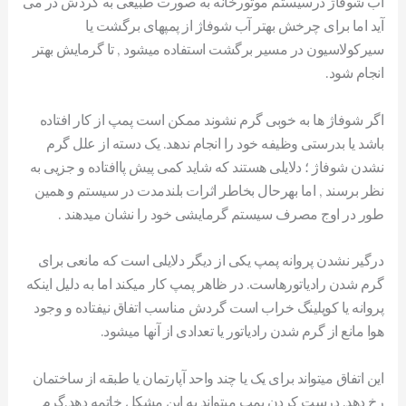
آب شوفاژ درسیستم موتورخانه به صورت طبیعی به گردش در می
آید اما برای چرخش بهتر آب شوفاژ از پمپهای برگشت یا
سیرکولاسیون در مسیر برگشت استفاده میشود , تا گرمایش بهتر
انجام شود.
اگر شوفاژ ها به خوبی گرم نشوند ممکن است پمپ از کار افتاده
باشد یا بدرستی وظیفه خود را انجام ندهد. یک دسته از علل گرم
نشدن شوفاژ ؛ دلایلی هستند که شاید کمی پیش پاافتاده و جزیی به
نظر برسند , اما بهرحال بخاطر اثرات بلندمدت در سیستم و همین
طور در اوج مصرف سیستم گرمایشی خود را نشان میدهند .
درگیر نشدن پروانه پمپ یکی از دیگر دلایلی است که مانعی برای
گرم شدن رادیاتورهاست. در ظاهر پمپ کار میکند اما به دلیل اینکه
پروانه یا کوپلینگ خراب است گردش مناسب اتفاق نیفتاده و وجود
هوا مانع از گرم شدن رادیاتور یا تعدادی از آنها میشود.
این اتفاق میتواند برای یک یا چند واحد آپارتمان یا طبقه از ساختمان
رخ دهد. درست کردن پمپ میتواند به این مشکل خاتمه دهد.گرم