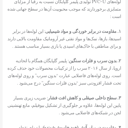
لوله‌های PVC-U تولیدی پلیمر گلپایگان نسبت به رقبا از مزایای
متمایزی برخوردارند که موجب محبوبیت آن‌ها در سطح جهانی شده
است :
۱. مقاومت در برابر خوردگی و مواد شیمیایی
: این لوله‌ها در برابر
اسیدها، بازها، نمک‌ها و مواد نفتی غیر آروماتیک مقاومت بالایی دارند
و برای مناطقی با خاک‌های اسیدی یا بازی بسیار مناسب هستند .
۲. بدون سرب و فلزات سنگین
: پلیمر گلپایگان همگام با اتحادیه
اروپا، از سال ۲۰۱۶ سرب را از ترکیبات محصولات خود حذف کرده
است. روی لوله‌های فاضلابی عبارت “بدون سرب” و روی لوله‌های
تحت فشار افزودنی سبز “بدون فلزات سنگین” درج می‌شود .
۳. سطح داخلی صیقلی و کاهش افت فشار
: ضریب زبری بسیار
پایین این لوله‌ها، علاوه بر جلوگیری از تشکیل بیوفیلم، مانع تهنشینی
لجن در شبکه‌های فاضلابی می‌شود .
۴. مقاومت در برابر آتش (خود خاموش‌شونده)
: با دمای نقطه