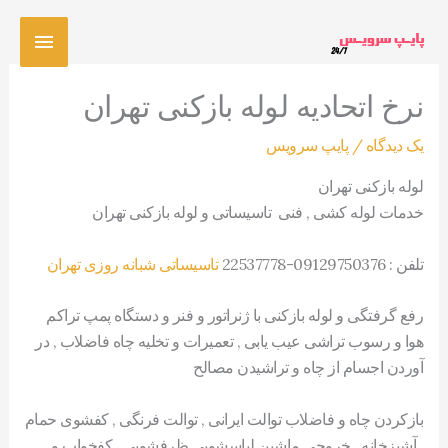
رش
فهرس
ه
حتوا
اصلی
نرخ اتحادیه لوله بازکنی تهران
یک دیدگاه
/
پایپ سرویس
لوله بازکنی تهران
خدمات لوله کشی , فنی تاسیساتی و لوله بازکنی تهران
تلفن : 09129750376-22537778
تاسیساتی شبانه روزی تهران
رفع گرفتگی و لوله بازکنی با ژنراتور و فنر و دستگاه پمپ تراکم
هوا و رسوب تراشی عیب یابی , تعمیرات و تخلیه چاه فاضلاب , در
آوردن اجسام از چاه و تراشیدن مصالح
بازکردن چاه و فاضلاب توالت ایرانی , توالت فرنگی , کفشوی حمام
, آشپزخانه , خروجی ماشین لباسشویی ظرفشویی , کفخواب و