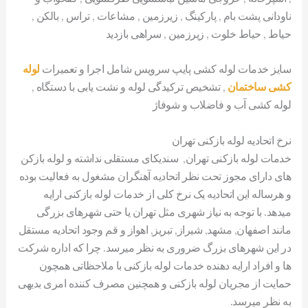
ناودانی پشت بام , پارکینگ , زیرزمین , مشاعات , تراس , بالکن ,
حیاط , حیاط خلوت , زیرزمین , سراهی بازدید
سایز خدمات لوله کشی پایپ سرویس شامل اجرا و تعمیرات
لوله
کشی ساختمان
, تشخیص ترکیدگی لوله و نشت یابی با دستگاه ,
لوله کشی آب و فاضلاب و شوفاژ
نرخ اتحادیه لوله بازکنی تهران
خدمات لوله بازکنی تهران, سندیکای مستقلی نداشته و لوله بازکن
های دارای مجوز تحت نظر اتحادیه آهنگران مشغول به فعالیت بوده
و هرساله این اتحادیه یک نرخ کلی از خدمات لوله بازکنی ارایه
میدهد. با توجه به نیاز شهری مثل تهران یا حتی شهرهای بزرگی
مانند اصفهان, مشهد, شیراز, تبریز, اهواز و قم وجود اتحادیه مستقل
در این شهرهای بزرگ ضروری به نظر میرسد. چرا که اداره شرکت
ها و افراد ارایه دهنده خدمات لوله بازکنی با ملاحظاتی همچون
حمایت از مجریان لوله بازکنی و همچنین مصرف کننده امری بدیهی
به نظر میرسد.