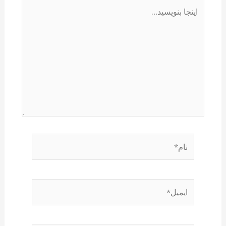
اینجا
بنویسید…
نام*
ایمیل*