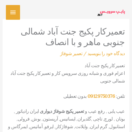
رش
فهرس
ه
حتوا
اصلی
تعمیرکار پکیج جنت آباد شمالی
جنوبی ماهر و با انصاف
دیدگاه‌ خود را بنویسید
/
تعمیر شوفاژ
تعمیرکار پکیج جنت آباد
اعزام فوری و شبانه روزی سرویس کار و تعمیرکار پکیج جنت آباد
شمالی جنوبی
تلفن:
09129750376
بدون تعطیلی
عیب یابی , رفع عیب و
تعمیر پکیج شوفاژ دیواری
ایران رادیاتور ,
بوتان , لورچ, تاچی ,گلدیران, ایساتیس, آریستون, بوش, فرولی,
استانبول, گرم ایران, وایلانت, شوفاژکار, ایرفو, آماتیس, ایمرگاس و