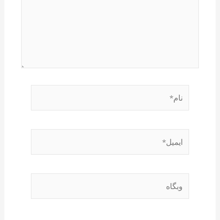
نام*
ایمیل*
وبگاه