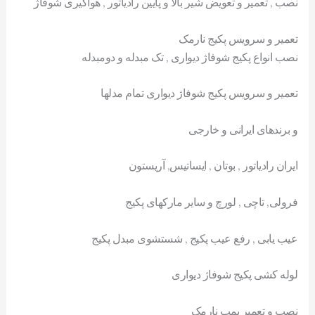
نصب , تعمیر و تعویض شیر بالا و پایین رادیاتور , هواگیری شوفاژ
تعمیر و سرویس پکیج نارمک
نصب انواع پکیج شوفاژ دیواری , تک مبدله و دومبدله
تعمیر و سرویس پکیج شوفاژ دیواری تمام مدلها
و برندهای ایرانی و خارجی
ایران رادیاتور , بوتان , ایساتیس, آریستون
فرولی, تاچی , لورچ و سایر مارکهای پکیج
عیب یابی , رفع عیب پکیج , شستشوی مبدل پکیج
لوله کشی پکیج شوفاژ دیواری
نصب و تعمیر پمپ نارمک