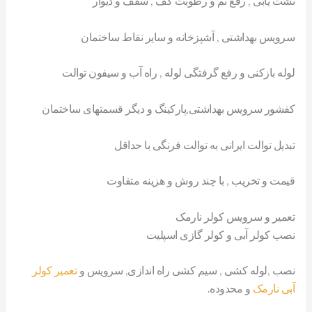
نشت یابی , رفع نم و رطوبت کف , سقف و دیوار
سرویس بهداشتی , آشپزخانه و سایر نقاط ساختمان
لوله بازکنی و رفع گرفتگی لوله , راه آب و سیفون توالت
کفشور سرویس بهداشتی,پارکینگ و دیگر قسمتهای ساختمان
تبدیل توالت ایرانی به توالت فرنگی با حداقل
قیمت و تخریب , با چند روش و هزینه متفاوت
تعمیر و سرویس کولر نارمک
نصب کولر آبی و کولر گازی اسپلیت
نصب ,لوله کشی , سیم کشی راه اندازی, سرویس و
تعمیر کولر
آبی نارمک
و محدوده.