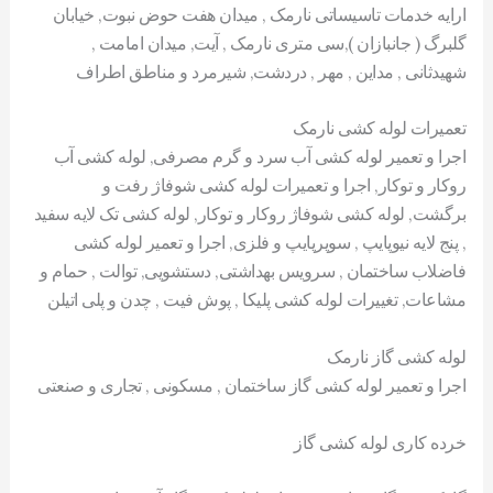
ارایه خدمات تاسیساتی نارمک , میدان هفت حوض نبوت, خیابان
گلبرگ ( جانبازان ),سی متری نارمک , آیت, میدان امامت ,
شهیدثانی , مداین , مهر , دردشت, شیرمرد و مناطق اطراف
تعمیرات لوله کشی نارمک
اجرا و تعمیر لوله کشی آب سرد و گرم مصرفی, لوله کشی آب
روکار و توکار, اجرا و تعمیرات لوله کشی شوفاژ رفت و
برگشت, لوله کشی شوفاژ روکار و توکار, لوله کشی تک لایه سفید
, پنج لایه نیوپایپ , سوپرپایپ و فلزی, اجرا و تعمیر لوله کشی
فاضلاب ساختمان , سرویس بهداشتی, دستشویی, توالت , حمام و
مشاعات, تغییرات لوله کشی پلیکا , پوش فیت , چدن و پلی اتیلن
لوله کشی گاز نارمک
اجرا و تعمیر لوله کشی گاز ساختمان , مسکونی , تجاری و صنعتی
خرده کاری لوله کشی گاز