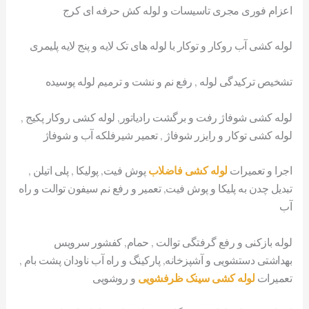
اعزام فوری مجری تاسیسات و لوله کش حرفه ای کرج
لوله کشی آب روکار و توکار با لوله های تک لایه و پنج لایه پلیمری
تشخیص ترکیدگی لوله , رفع نم و نشت و ترمیم لوله پوسیده
لوله کشی شوفاژ رفت و برگشت رادیاتور, لوله کشی روکار پکیج ,
لوله کشی توکار و رایزر شوفاژ , تعمیر شیرفلکه آب و شوفاژ
اجرا و تعمیرات
لوله کشی فاضلاب
پوش فیت, پولیکا , پلی اتیلن ,
تبدیل چدن به پلیکا و پوش فیت, تعمیر و رفع نم سیفون توالت و راه
آب
لوله بازکنی و رفع گرفتگی توالت , حمام, کفشور سرویس
بهداشتی دستشویی و آشپزخانه, پارکینگ و راه آب ناودان پشت بام ,
تعمیرات
لوله کشی سینک ظرفشویی
و روشویی