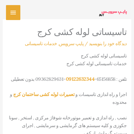
رش
فهرس
ه
حتوا
اصلی
تاسیساتی لوله کشی کرج
دیدگاه‌ خود را بنویسید
/
پایپ سرویس
,
خدمات تاسیساتی
تاسیساتی لوله کشی کرج
خدمات تاسیساتی لوله کشی کرج
تلفن : 65156858-
09122632344
-09362829631 بدون تعطیلی
اجرا و راه اندازی تاسیسات و
تعمیرات لوله کشی ساختمان کرج
و
محدوده
نصب , راه اندازی و تعمیر موتورخانه شوفاژ مرکزی , استخر , سونا
جکوزی و کلیه سیستم های گرمایشی و سرمایشی , اجرای
سیستم گرمایش از کف