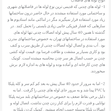
1- لوله های چدنی که قدیمی ترین نوع لوله ها در فاضلابهای شهری
و ساختمانی مورد استفاده میشدند در حال حاضر درون ساختمانها
زیاد مورد استفاده قرار نمیگیرند مگر در اماکنی مانند استادیوم ها و
سازهایی که فشار فیزیکی جانبی زیادی بایستی را تحمل کنند . در
گذشته تا همین 40 سال پیش لوله اتصالات چدنی تنها لوله های
مورد استفاده در ساختمانهای تهران به خصوص ساختمانهای مدرن
بود . آب بندی و اتصال لوله اتصالات چدنی از طریق سرب و کنف
بود و کاری بسیار پر مشقت و طاقت فرسا بود. قیمت لوله کشی
چدن بر حسب اتصال هر سر چدن محاسبه میشده است. کونیک
های چدن کارخانه ای و آماده بوده و لوله های به اندازه لازم برش
میخوردند.
2- اما به مرور از حدود 40 سال پیش به بعد کم کم سر و کله پلیکا
یا PVC پیدا شد و به مرور جای لوله های چدنی را گرفت . اما به
دلیل برخی نقاط ضعف به خصوص در ساختمانهای بلند مرتبه پلیکا
توانایی و قدرت لازم را برای کنار زدن چدن نداشت. اتصال لوله و
اتصالات پلیکا بوسیله چسب انجام میشود . کونیک کردن پلیکا به