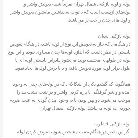
لوله و لوله بازکنی شمال تهران تقريباً شبیه تعويض واشر و
لوله‌هاي آزبست است كه با توجه به نداشتن مانشون تعويض واشر
و لوله‌هاي چدن راحت تر مي‌باشد.
لوله بازکنی شیان
در هنگامي كه نياز به تعويض اين نوع از لوله باشد، در هنگام تعويض
بايستي در نظر داشت كه اندازه لوله‌ها چدن مساوی نبوده و اين نوع
لوله در طولهای مختلف توليد مي‌شود بنابراين بايستي لوله‌ ای با
طول برابر لوله‌ مورد تعويض یافته و يا با برش لوله‌ها ايجاد نمود.
همانگونه كه گفتیم يكي از اشکالاتی كه در لوله‌هاي چدن به وجود
آمده و واشر گرفتگی يا پاره كردن واشر و در نتيجه نشت بند را
موجب مي‌شود، دو پهن بودن يا به وجود آمدن گودي به علت ضربه
خوردن به لوله مي‌باشد. لوله بازکنی شمال تهران
لوله بازکنی قیطریه
اگر اين نقص در هنگام نصب مشخص شود با عوض كردن لوله