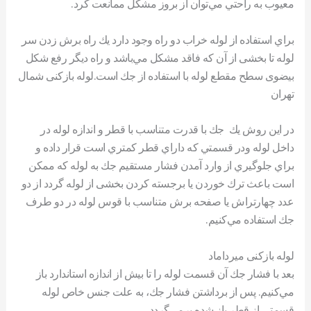
معيوب به راحتي مي‌توان از بروز مشكل ممانعت كرد.
براي استفاده از لوله خراب دو راه وجود دارد يك راه برش زدن سر
لوله تا بخشی از آن كه فاقد مشكل مي‌باشد و راه ديگر رفع شکل
بیضوی سطح مقطع لوله با استفاده از جك است.لوله بازکنی شمال
تهران
در اين روش يك جك با قدرت متناسب با قطر و اندازه لوله در
داخل لوله ودر قسمتي كه داراي قطر كمتري است قرار داده و
براي جلوگيري از وارد آمدن فشار مستقيم جك به لوله كه ممكن
است باعث ترك خوردن يا برجسته كردن بخشی از لوله گردد از دو
عدد چهارتراش يا صفحه برش متناسب با قوس لوله در دو طرف
جك استفاده مي‌كنيم.
لوله بازکنی میرداماد
بعد با فشار جك آن قسمت لوله را تا بيش از اندازه استاندارد باز
مي‌كنيم. پس از برداشتن فشار جك، به علت جنس خاص لوله
قسمتی از قطر باز شده برمي‌گردد.