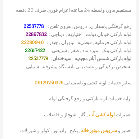
مستقیم بدون واسطه 24 ساعته اعزام فوری ظرف 20 دقیقه
رفع گرفتگی پاسداران, دروس , هروی تلفن :
22537778
لوله بازکنی خیابان دولت , اختیاریه , دیباجی :
22897832
لوله بازکنی فرمانیه , قیطریه , نیاوران , چیذر :
22280940
لوله بازکنی ونک , میرداماد , ظفر , شریعتی:
22617422
لوله بازکنی شمس آباد, مجیدیه , سیدخندان:
22537778
تشخیص ترکیدگی و نشت یابی بادستگاه پیشرفته نشتیابی
سایر خدمات لوله کشی و تاسیساتی
09129750376
ارایه خدمات لوله بازکنی و رفع گرفتگی لوله
تعمیرات
لوله کشی آب
, گاز , شوفاژ و فاضلاب
تعمیر و
سرویس موتورخانه
, پکیج , رادیاتور , کولر و شیرالات