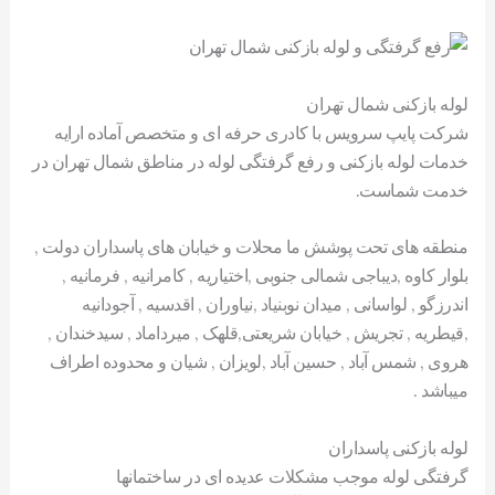
لوله بازکنی شمال تهران
شرکت پایپ سرویس با کادری حرفه ای و متخصص آماده ارایه
خدمات لوله بازکنی و رفع گرفتگی لوله در مناطق شمال تهران در
خدمت شماست.
منطقه های تحت پوشش ما محلات و خیابان های پاسداران دولت ,
بلوار کاوه ,دیباجی شمالی جنوبی ,اختیاریه , کامرانیه , فرمانیه ,
اندرزگو , لواسانی , میدان نوبنیاد ,نیاوران , اقدسیه , آجودانیه
,قیطریه , تجریش , خیابان شریعتی,قلهک , میرداماد , سیدخندان ,
هروی , شمس آباد , حسین آباد ,لویزان , شیان و محدوده اطراف
میباشد .
لوله بازکنی پاسداران
گرفتگی لوله موجب مشکلات عدیده ای در ساختمانها