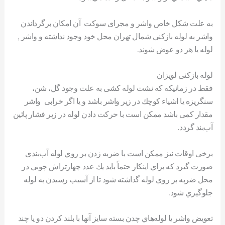
به علت شكل خاص واشر و مجرای سوکت آن امكان برگرداندن
واشر به لوله بازکنی شمال تهران محل خود وجود نداشته و واشر ,
لوله یا هر دو عوض شوند.
لوله بازکنی لویزان
فقط در زمانیکه كه نشت لوله کشی به علت وجود گل، شن،
سنگريزه يا اشياء كوچك در زير واشر باشد و يا اگر خرابی واشر
مقدار کمی باشد ممكن است با حرکت دادن لوله در زير فشار پائين
آب‌بند گردد.
برخی اوقات نيز ممكن است با ضربه زدن بر روي لوله آب‌بندی
صورت گيرد كه براي اينكار حتماً باید يك عدد چهارتراش چوبي در
محل ضربه بر روي لوله گذاشته شود تا از آسيب رسيدن به لوله
جلوگيري شود.
تعويض واشر يا لوله‌هاي چدن بسته سايز آنها با بلند كردن دو يا چند