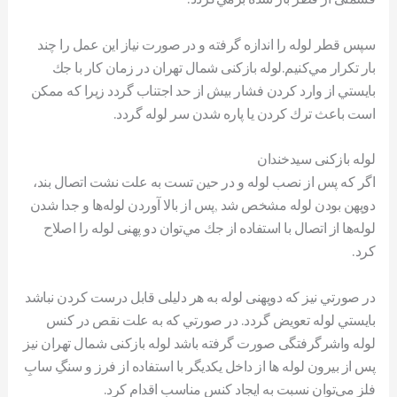
سپس قطر لوله را اندازه گرفته و در صورت نياز اين عمل را چند
بار تكرار مي‌كنيم.لوله بازکنی شمال تهران در زمان كار با جك
بايستي از وارد كردن فشار بيش از حد اجتناب گردد زیرا كه ممكن
است باعث ترك كردن يا پاره شدن سر لوله گردد.
لوله بازکنی سیدخندان
اگر كه پس از نصب لوله و در حين تست به علت نشت اتصال بند،
دوپهن بودن لوله مشخص شد ,پس از بالا آوردن لوله‌ها و جدا شدن
لوله‌ها از اتصال با استفاده از جك مي‌توان دو پهنی لوله را اصلاح
كرد.
در صورتي نيز كه دوپهنی لوله به هر دلیلی قابل درست کردن نباشد
بايستي لوله تعويض گردد. در صورتي كه به علت نقص در كنس
لوله واشرگرفتگی صورت گرفته باشد لوله بازکنی شمال تهران نيز
پس از بیرون لوله ها از داخل يكديگر با استفاده از فرز و سنگِ سابِ
فلز مي‌توان نسبت به ايجاد كنس مناسب اقدام كرد.