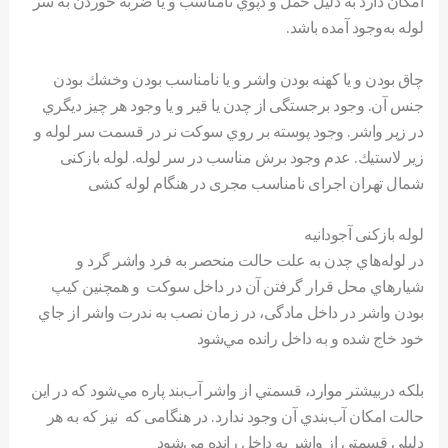
امکان دارد به دليل حمل و دپوي نامناسب و يا ضربه خوردن به سر
لوله به‌وجود آمده باشد.
چاق بودن و يا کهنه بودن واشر و يا نامناسب بودن وخشك بودن
جنس آن. وجود برجستگی از چدن يا قير و يا وجود هر چيز ديگري
در زير واشر. وجود پوسته بر روي سوکت نر در قسمت سر لوله و
زير لاستيك. عدم وجود برش مناسب در سر لوله. لوله بازکنی
شمال تهران اجرای نامناسب مجری در هنگام لوله کشی
لوله بازکنی آجودانیه
در لوله‌هاي چدن به علت حالت منحصر به فرد واشر گرد و
شيارهاي محل قرار گرفتن آن در داخل سوکت و همچنين كيپ
بودن واشر در داخل مادگی، در زمان نصب به ندرت واشر از جاي
خود خاج شده و به داخل رانده مي‌شود
بلكه دربیشتر موارد، قسمتي از واشر آب‌بند پاره مي‌شود كه در اين
حالت امكان آب‌بندي آن وجود ندارد. در هنگامی که نيز كه به هر
دليلي قسمتي از واشر به داخل رانده مي‌شود