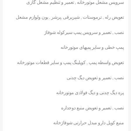
سرویس مشعل موتورخانه , تعمیر و تنظیم مشعل گازی
تعویض رله , ترموستات , شیربرقی ,پرشر , یون ولوازم مشعل
نصب , تعمیر و سرویس پمپ سیرکوله شوفاژ
پمپ خطی و سایر پمپهای موتورخانه
تعویض واسطه پمپ , کوپلینگ پمپ و سایر قطعات موتورخانه
نصب , تعمیر و تعویض دیگ چدنی
پره دیگ چدنی و دیگ فولادی موتورخانه
نصب , تعمیر و تعویض منبع دوجداره
منبع کویل دارو مبدل حرارتی شوفاژخانه