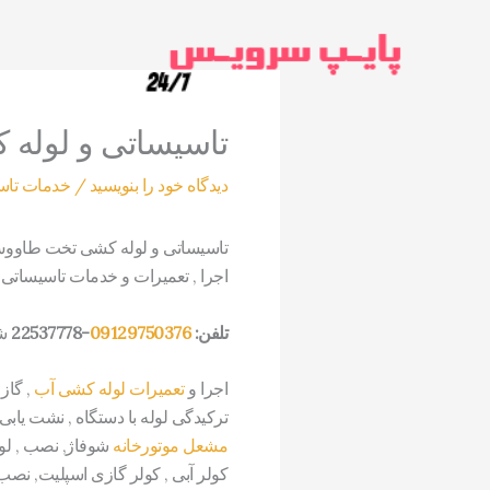
رش
ه
حتوا
تاسیساتی و لول
دیدگاه‌ خود را بنویسید
/
خدمات تاس
تاسیساتی و لوله کشی تخت طاوو
اجرا , تعمیرات و خدمات تاسیسا
تلفن:
09129750376
-22537778
شب
اجرا و
تعمیرات لوله کشی آب
, گاز
ترکیدگی لوله با دستگاه , نشت یاب
مشعل موتورخانه
شوفاژ, نصب , لو
کولر آبی , کولر گازی اسپلیت, نصب