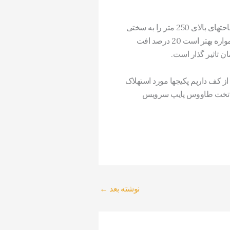
معمولا برای ساختمانهای با مساحتهای زیاد از موتورخانه مرکزی استفاده میشود زیراپکیجها قدرت گرمایش مساحتهای بالای 250 متر را به سختی
پاسخگو هستند ,هر چند کارخانه های تولید ممکن است ادعای گرمایش بیش از 300 متر را نیزداشته باشند اما همواره بهتر است 20 درصد افت
ن تاثیر گذار است.
از کف داریم پکیجها مورد استهلاک
کشی تخت طاووس پایپ سرویس
نوشته بعد
←