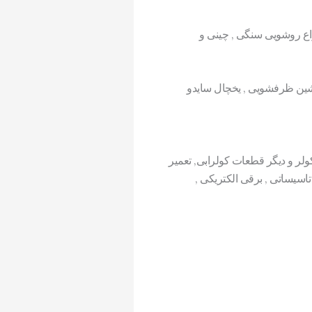
اع روشویی سنگی , چینی و
ین ظرفشویی , یخچال سایدو
لر و دیگر قطعات کولرابی, تعمیر
سیساتی , برقی الکتریکی ,