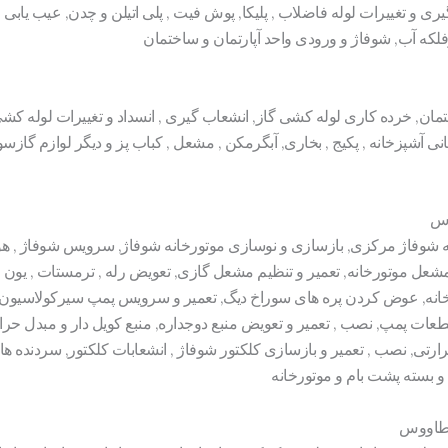
و تغییرات لوله فاضلاب , پلیکا, پوش فیت , پلی اتیلن و چدن, عیب یابی 
لکه آب, شوفاژ و ورودی واحد آپارتمان و ساختمان
مان, خرده کاری لوله کشی گاز, انشعاب گیری , انسداد و تغییرات لوله کش
 آشپزخانه , پکیج , بخاری, آبگرمکن , مشعل , کباب پز و دیگر لوازم گازس
وس
انه شوفاژ مرکزی, بازسازی و نوسازی موتورخانه شوفاژ, سرویس شوفاژ , هو
ل موتورخانه, تعمیر و تنظیم مشعل گازی, تعویض رله , ترمستات , یون و
خانه, عوض کردن پره های سوراخ دیگ, تعمیر و سرویس پمپ سیرکولاسیو
طعات پمپ, نصب , تعمیر و تعویض منبع دوجداره, منبع کویل دار و مبدل حر
ارتی, نصب , تعمیر و بازسازی کلکتور شوفاژ , انشعابات کلکتور, سردنده ها
 و بسته پشت بام و موتورخانه
 طاووس