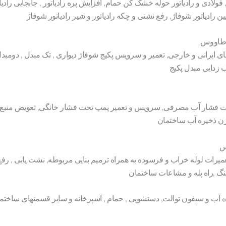
, فولادی و رادیاتور حوله خشک کن حمام, افزایش پره رادیاتور , جابجایی رادیا
ین رادیاتور شوفاژ, رفع نشتی و چکه رادیاتور و شیر رادیاتور شوفاژ
 طاووس
ی ایرانی و خارجی, تعمیر و سرویس پکیج شوفاژ دیواری , تک مبدل , دومب
زدایی مبدل پکیج
شار آب مصرفی, سرویس و تعمیر پمپ تحت فشار خانگی, تعویض منبع تحت
زن ذخیره آب ساختمان
س
میرات لوله خراب و فرسوده به همراه ترمیم بنایی مربوطه, نشت یابی , ر
نگ ,راه پله و مشاعات ساختمان
اه آب و سیفون توالت, دستشویی , حمام , آشپزخانه و سایر قسمتهای ساختمان,