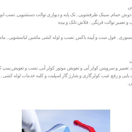
س
دوش حمام, سینک ظرفشویی , تک پایه و دیواری توالت دستشویی, نصب انو
ب و تعمیر توالت فرنگی , فلاش تانک و بیده
سوری , فول ست و آیینه باکس, نصب و لوله کشی ماشین لباسشویی , ماش
س
, تعمیر و سرویس کولر آبی و تعویض موتور کولر آبی, نصب و تعویض پمپ کو
ابی و رفع عیب کولرگازی و شارژ گاز اسپلیت و کلیه خدمات لوله کشی , تا
ن.