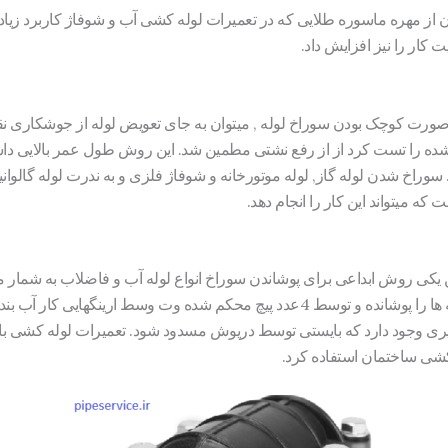
ان از مهره ماسوره طلایی که در تعمیرات لوله کشی آب و شوفاژ کاربرد زیادی 
یت کار را نیز افزایش داد.
صورت کوچک بودن سوراخ لوله , میتوان به جای تعویض لوله از جوشکاری نق
ده را تست کرد از از رفع نشتی مطمین شد. این روش طول عمر بالایی داشت
راخ شدن لوله گاز, لوله موتورخانه و شوفاژ فلزی و به ندرت لوله گالوانیز
ه میتواند این کار را انجام دهد.
ن یکی روش ابداعی برای پوشاندن سوراخ انواع لوله آب و فاضلاب به شمار می
دوتکه است که از طرفین روی لوله ها را پوشانده و توسط 4عدد پیچ محکم شده وت وسط اری
ی وجود دارد که بایستی توسط درپوش مسدود شود. تعمیرات لوله کشی با است
 کشی ساختمان استفاده کرد.