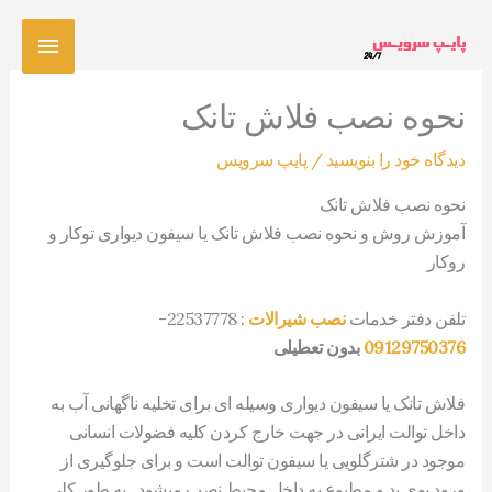
رش
فهرس
ه
حتوا
اصلی
نحوه نصب فلاش تانک
دیدگاه‌ خود را بنویسید
/
پایپ سرویس
نحوه نصب فلاش تانک
آموزش روش و نحوه نصب فلاش تانک یا سیفون دیواری توکار و
روکار
تلفن دفتر خدمات
نصب شیرالات
: 22537778-
09129750376
بدون تعطیلی
فلاش تانک یا سیفون دیواری وسیله ای برای تخلیه ناگهانی آب به
داخل توالت ایرانی در جهت خارج کردن کلیه فضولات انسانی
موجود در شترگلویی یا سیفون توالت است و برای جلوگیری از
ورود بوی بد و مطبوع به داخل محیط نصب میشود . به طور کلی