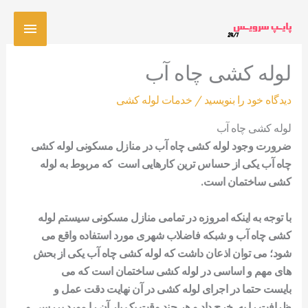
رش
فهرس
ه
حتوا
اصلی
لوله کشی چاه آب
دیدگاه‌ خود را بنویسید
/
خدمات لوله کشی
لوله کشی چاه آب
ضرورت وجود
لوله کشی چاه آب
در منازل مسکونی
لوله کشی
چاه آب
یکی از حساس ترین کارهایی است
که مربوط به لوله
کشی ساختمان است.
با توجه به اینکه امروزه در تمامی منازل مسکونی سیستم
لوله
کشی
چاه آب
و شبکه فاضلاب شهری مورد استفاده واقع می
شود؛
می توان اذعان داشت که
لوله کشی چاه آب
یکی از بحش
های
مهم و اساسی در لوله کشی ساختمان است که می
بایست
حتما در اجرای لوله کشی در آن نهایت دقت عمل و
ظرافت
را به
خرج داد و هر چند وقت یک بار آن را مورد بررسی و