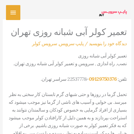
رش
فهرس
ه
حتوا
اصلی
تعمیر کولر آبی شبانه روزی تهران
دیدگاه‌ خود را بنویسید
/
پایپ سرویس
,
سرویس کولر
تعمیر کولر آبی شبانه روزی
نصب, راه اندازی , سرویس و تعمیر کولر آبی شبانه روزی تهران.
تلفن:
09129750376
-22537778 سراسر تهران.
تحمل گرما در روزها و حتی شبهای گرم تابستان کار سختی به نظر
میرسد. بی خوابی و آسیب های ناشی از گرما نیز موجب میشود که
بسیاری از افراد گرمایی به خصوص کودکان و سالمندان نتوانند به
استراحت بپردازند و به همین دلیل از کارافتادن کولر موجب میشود
که به فکر تعمیر کولر به صورت شبانه روزی باشیم. برخی از
خرابی ها ممکن است ساده به نظر رسیده و با دسترسی به اقلام