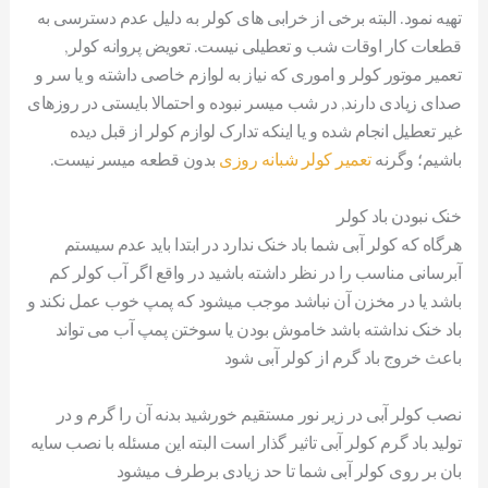
تهیه نمود. البته برخی از خرابی های کولر به دلیل عدم دسترسی به
قطعات کار اوقات شب و تعطیلی نیست. تعویض پروانه کولر,
تعمیر موتور کولر و اموری که نیاز به لوازم خاصی داشته و یا سر و
صدای زیادی دارند, در شب میسر نبوده و احتمالا بایستی در روزهای
غیر تعطیل انجام شده و یا اینکه تدارک لوازم کولر از قبل دیده
باشیم؛ وگرنه
تعمیر کولر شبانه روزی
بدون قطعه میسر نیست.
خنک نبودن باد کولر
هرگاه که کولر آبی شما باد خنک ندارد در ابتدا باید عدم سیستم
آبرسانی مناسب را در نظر داشته باشید در واقع اگر آب کولر کم
باشد یا در مخزن آن نباشد موجب میشود که پمپ خوب عمل نکند و
باد خنک نداشته باشد خاموش بودن یا سوختن پمپ آب می تواند
باعث خروج باد گرم از کولر آبی شود
نصب کولر آبی در زیر نور مستقیم خورشید بدنه آن را گرم و در
تولید باد گرم کولر آبی تاثیر گذار است البته این مسئله با نصب سایه
بان بر روی کولر آبی شما تا حد زیادی برطرف میشود