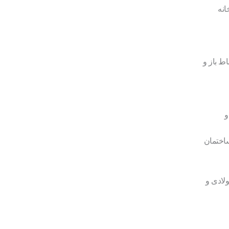
انه
ط باز و
و
اختمان
ولادی و