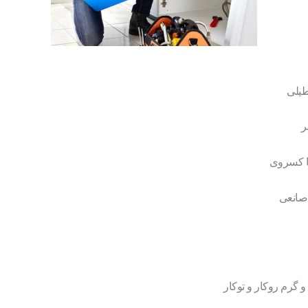
طیلی
ر
یا کسروی
 صانعی
 گرم روکار و توکار