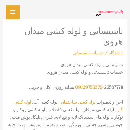
رش
فهرس
ه
حتوا
اصلی
تاسیساتی و لوله کشی میدان
هروی
2 دیدگاه
/
خدمات تاسیساتی
تاسیساتی و لوله کشی میدان هروی
خدمات تاسیساتی و لوله کشی میدان هروی
-22537778
09129750376
شبانه روزی , کلی و جزیی
اجرا و تعمیرات
لوله کشی ساختمان
, لوله کشی آب,
لوله کشی
گاز
, لوله کشی شوفاژ , لوله کشی فاضلاب, لوله کشی روکار و
توکار با لوله های سفید تک لایه و پنج لایه, فلزی , پلیکا , پوش فیت ,
جوشی,پرسی, چسبی , اورینگی, نصب, تعمیر و سرویس موتورخانه