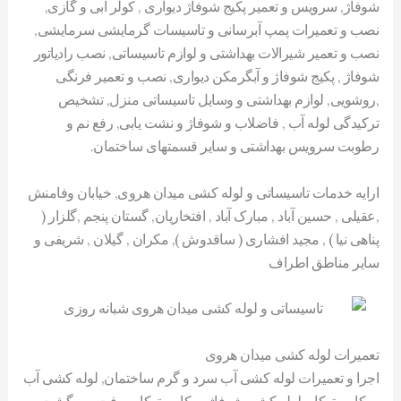
شوفاژ, سرویس و تعمیر پکیج شوفاژ دیواری , کولر آبی و گازی,
نصب و تعمیرات پمپ آبرسانی و تاسیسات گرمایشی سرمایشی,
نصب و تعمیر شیرالات بهداشتی و لوازم تاسیساتی, نصب رادیاتور
شوفاژ , پکیج شوفاژ و آبگرمکن دیواری, نصب و تعمیر فرنگی
,روشویی, لوازم بهداشتی و وسایل تاسیساتی منزل, تشخیص
ترکیدگی لوله آب , فاضلاب و شوفاژ و نشت یابی, رفع نم و
رطوبت سرویس بهداشتی و سایر قسمتهای ساختمان.
ارایه خدمات تاسیساتی و لوله کشی میدان هروی, خیابان وفامنش
,عقیلی , حسین آباد , مبارک آباد , افتخاریان, گستان پنجم ,گلزار (
پناهی نیا ) , مجید افشاری ( ساقدوش ), مکران , گیلان , شریفی و
سایر مناطق اطراف
تعمیرات لوله کشی میدان هروی
اجرا و تعمیرات لوله کشی آب سرد و گرم ساختمان, لوله کشی آب
روکار و توکار, لوله کشی شوفاژ روکار و توکار , رفت و برگشت,