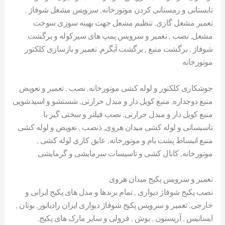
تابستانی و زمستانی کردن موتورخانه, سرویس مشعل شوفاژ ,
تعمیر مشعل گازی, تنظیم مشعل جهت بهینه سوزی سوخت
مشعل, نصب , تعمیر و سرویس پمپ های سیرکوله و برگشت
شوفاژ , برگشت منبع , برگشت آبگرم, تعمیر و بازسازی کلکتور
موتورخانه
جوشکاری کلکتور و لوله کشی موتورخانه, نصب , تعمیر و تعویض
منبع دوجداره, منبع کویل دار و مبدل حرارتی, شستشو و اسیدشویی
منبع کویل دار و مبدل حرارتی, نصب فیلتر و سختی گیر با
تاسیساتی و لوله کشی میدان هروی, ذنصب , تعویض و لوله کشی
منبع انبساط پشت بام و موتورخانه, عایق کاری لوله کشی ,
موتورخانه, کانال کشی و تاسیسات سرمایشی و گرمایشی
تعمیر و سرویس پکیج میدان هروی
نصب پکیج شوفاژ دیواری , تمام برندها و مدل های پکیج ایرانی و
خارجی, تعمیر و سرویس پکیج شوفاژ دیواری ایران رادیاتور, بوتان ,
ایساتیس , آریستون , بوش , فرولی و سایر مارک های پکیج,