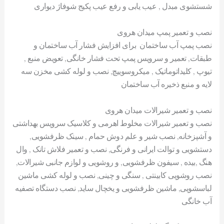
شستشوی مبدل , عیب یابی و رفع عیب پکیج شوفاژ دیواری
نصب و تعمیر پمپ میدان هروی
نصب پمپ آب ساختمان برای افزایش فشار آب ساختمان و
طبقات, تعمیر و سرویس پمپ تحت فشار خانگی, تعویض منبع ,
تیوپ , کلیداتوماتیک , میکروسوییچ, نصب و لوله کشی مخزن سه
لایه و منبع ذخیره آب ساختمان
نصب و تعمیر شیرالات میدان هروی
نصب و تعمیر شیرالات مخلوط اهرمی و کلاسیک سرویس بهداشتی
و آشپزخانه, نصب شیر و علم دوش حمام , سینک ظرفشویی,
دستشویی و توالت ایرانی و فرنگی, نصب و تعمیر فلاش تانک , وال
هنگ ,بیده , سیفون ظرفشویی, و روشویی و لوازم جانبی شیرالات,
نصب روشویی کابینتی , سنگی و چینی, نصب و لوله کشی ماشین
لباسشویی, ماشین ظرفشویی و یخچال ساید, نصب دستگاه تصفیه
آب خانگی