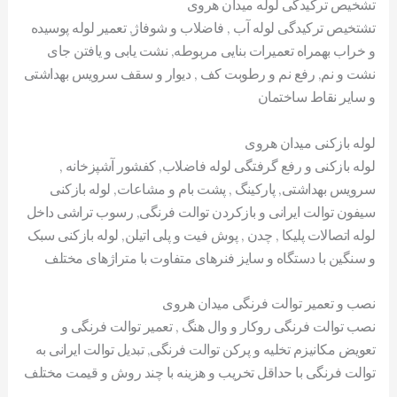
تشخیص ترکیدگی لوله میدان هروی
تشتخیص ترکیدگی لوله آب , فاضلاب و شوفاژ, تعمیر لوله پوسیده
و خراب بهمراه تعمیرات بنایی مربوطه, نشت یابی و یافتن جای
نشت و نم, رفع نم و رطوبت کف , دیوار و سقف سرویس بهداشتی
و سایر نقاط ساختمان
لوله بازکنی میدان هروی
لوله بازکنی و رفع گرفتگی لوله فاضلاب, کفشور آشپزخانه ,
سرویس بهداشتی, پارکینگ , پشت بام و مشاعات, لوله بازکنی
سیفون توالت ایرانی و بازکردن توالت فرنگی, رسوب تراشی داخل
لوله اتصالات پلیکا , چدن , پوش فیت و پلی اتیلن, لوله بازکنی سبک
و سنگین با دستگاه و سایز فنرهای متفاوت با متراژهای مختلف
نصب و تعمیر توالت فرنگی میدان هروی
نصب توالت فرنگی روکار و وال هنگ , تعمیر توالت فرنگی و
تعویض مکانیزم تخلیه و پرکن توالت فرنگی, تبدیل توالت ایرانی به
توالت فرنگی با حداقل تخریب و هزینه با چند روش و قیمت مختلف