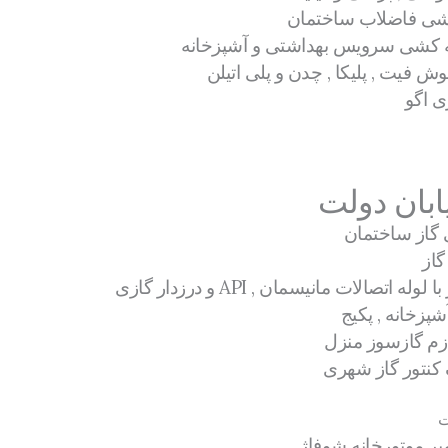
 کشی فاضلاب ساختمان
له کشی سرویس بهداشتی و آشپزخانه
ش فیت , پلیکا , چدن و پلی اتیلن
ی اگو
ابان دولت
ی گاز ساختمان
گاز
اتصالات مانیسمان , API و درزدار گازی
پزخانه , پکیج
ازم گازسوز منزل
کنتور گاز شهری
ت
میر موتورخانه شوفاژ