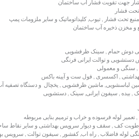
ر جهت تقویت فشار آب ساختمان
تحت فشار
بع تحت فشار , تیوب, کلیداتوماتیک و سایر ملزومات پمپ
 و مخزن ذخیره آب ساختمان
ی دوش حمام , سینک ظرفشویی
دستشویی و توالت ایرانی فرنگی
, سنگی و معمولی
اشتی , اکسسری , فول ست و آیینه باکس
ن لباسشویی, ماشین ظرفشویی , یخچال و دستگاه تصفیه آ
 , بیده , سیفون ایرانی, سینک , دستشویی
 تعمیر لوله فرسوده و خراب و ترمیم بنایی مربوطه
 رطوبت کف , سقف و دیوار سرویس بهداشتی و سایر نقاط ساخ
تگی لوله فاضلاب , راه اب, کفشور , سیفون توالت , سرویس به