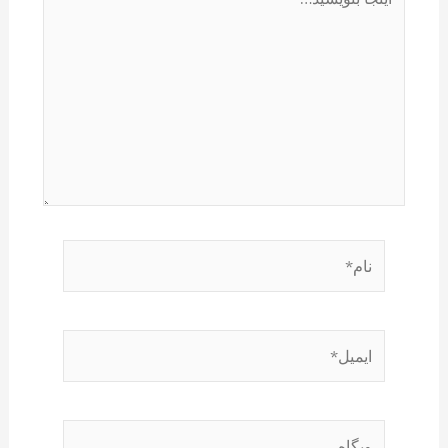
بنویسید…
نام*
ایمیل*
وبگاه