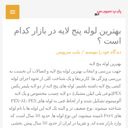
رش
فهرس
ه
حتوا
اصلی
بهترین لوله پنج لایه در بازار کدام
است ؟
دیدگاه‌ خود را بنویسید
/
پایپ سرویس
بهترین لوله پنج لایه
جهت بررسی و انتخاب بهترین لوله پنج لایه و اتصالات آن نخست به
بررسی ویژگی ها, کاربردها و یک شناخت کلی از نحوه اجرای لوله
کشی پنج لایه داشته باشیم. لوله های پنج لایه از دو لایه پلیمر پکس
PEX(نوعی پلی اتیلن مشبک), دو لایه چسب مخصوص و یک لایه
آلومینیوم تشکیل شده و از لحاظ فنی به لوله های PEX-AL-PEX
شناخته میشوند. نوع ضعیف تر و البته تک لایه این لوله ها با نام لوله
های Pert نامیده میشوند. این نوع لوله ها, حدود 30 سال است که
وارد بازار شده اند, و تقریبا در ایران از حدود 30 سال پیش, بخشی