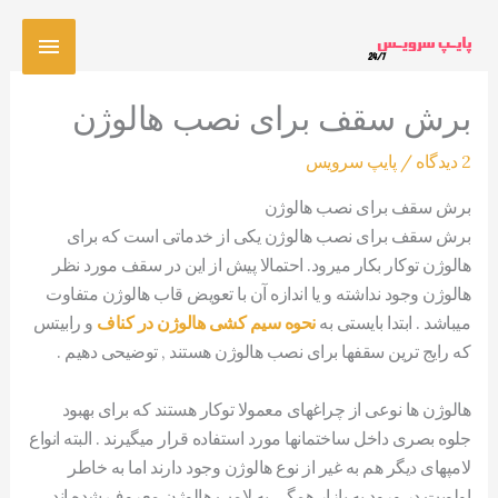
رش
فهرس
ه
حتوا
اصلی
برش سقف برای نصب هالوژن
2 دیدگاه
/
پایپ سرویس
برش سقف برای نصب هالوژن
برش سقف برای نصب هالوژن یکی از خدماتی است که برای
هالوژن توکار بکار میرود. احتمالا پیش از این در سقف مورد نظر
هالوژن وجود نداشته و یا اندازه آن با تعویض قاب هالوژن متفاوت
میباشد . ابتدا بایستی به
نحوه سیم کشی هالوژن در کناف
و رابیتس
که رایج ترین سقفها برای نصب هالوژن هستند , توضیحی دهیم .
هالوژن ها نوعی از چراغهای معمولا توکار هستند که برای بهبود
جلوه بصری داخل ساختمانها مورد استفاده قرار میگیرند . البته انواع
لامپهای دیگر هم به غیر از نوع هالوژن وجود دارند اما به خاطر
اولویت در ورود به بازار همگی به لامپ هالوژن معروف شده اند .