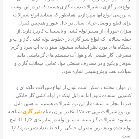
انواع شیر گازی یا شیرالات دسته گازی هستند که در در این نوشته
به بررسی انواع آنها میپردازیم. همانطور که میدانید انواع شیرالات
برای قطع و وصل جریان سیال در حال عبور و همچنین کنترل
میزان عبور آن از مسیر لوله کشی و تاسیسات کاربرد دارند. از
جمله سیالاتی که انواع شیر گازی در خطوط لوله کشی گاز و آب و
دستگاه های مورد نظر استفاده میشوند, میتوان به آب سرد و گرم
مصرفی, گاز طبیعی,باد و هوا, آب سیستم های گرمایشی مانند
شوفاژ و پکیج و در مصارف صنعتی مواد غذایی, میعانات گازی و
سیالات نفت و پتروشیمی اشاره نمود.
در موارد مختلف ممکن است بتوان از انواع شیرالات فلکه ای و
کشویی استفاده نمود, اما به دلیل اینکه در لوله کشی گاز خانگی,
صرفا مجاز به استفاده از این نوع شیرالات هستیم, به همین دلیل
این نوع شیرالات توپی Ball Valve در ایران به نام
شیر گازی
شناخته
میشوند. شیرالات گاز بسته به سایز لوله در سایزبندی 1/2 تا 3 اینچ
تولید شده و بیشترین مصرف خانگی از لحاظ تعداد شیر نمره 1/2
است.