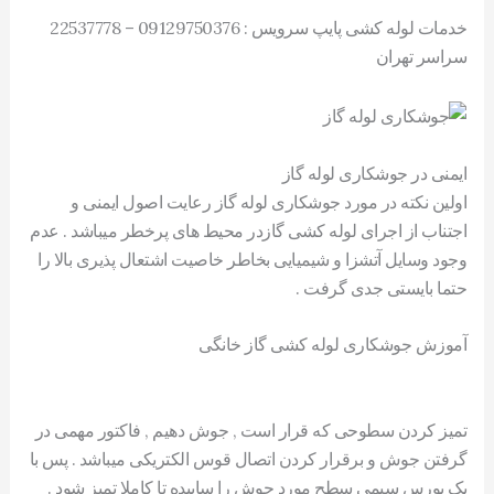
خدمات لوله کشی پایپ سرویس : 09129750376 – 22537778
سراسر تهران
ایمنی در جوشکاری لوله گاز
اولین نکته در مورد جوشکاری لوله گاز رعایت اصول ایمنی و
اجتناب از اجرای لوله کشی گازدر محیط های پرخطر میباشد . عدم
وجود وسایل آتشزا و شیمیایی بخاطر خاصیت اشتعال پذیری بالا را
حتما بایستی جدی گرفت .
آموزش جوشکاری لوله کشی گاز خانگی
تمیز کردن سطوحی که قرار است , جوش دهیم , فاکتور مهمی در
گرفتن جوش و برقرار کردن اتصال قوس الکتریکی میباشد . پس با
یک بورس سیمی سطح مورد جوش را ساییده تا کاملا تمیز شود .