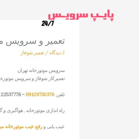
رش
ه
حتوا
تعمیر و سرویس مو
2 دیدگاه
/
تعمیر شوفاژ
سرویس موتورخانه تهران
تعمیرکار شوفاژ و سرویس موتورخان
تلفن
09129750376
– 22537778
راه اندازی موتورخانه , هواگیری و 
عیب یابی و
رفع عیب موتورخانه م