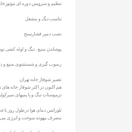
تنظيم و سرویس دوره ای موتورخان
تناسب ديگ و مشعل
نصب دمپر فشارسنج
پوشاندن منبع , دیگ و لوله کشی ت
رسوب گیری و شستشوی منبع و د
تعمیر شوفاژ خانه تهران
هم اکنون در اکثر شوفاژ خانه ها
ترموستات دیگ و یا پمپهای سیرکولی
تلورانس دمای هوا درطول روز باع
مصرف بیهوده سوخت و انرژی می ب