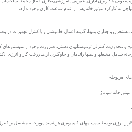
رمسکونی با کاربری اداری, عمومی, آموزشی,تجاری که از محیط ساختمان ب
اجی به کارکرد موتورخانه پس از اتمام ساعت کاری وجود ندارد.
تحرق و جداری پمپها، گزینه اعمال خاموشی و یا کنترل تجهیزات در وضعیت
 صحیح و محدودیت کنترلی ترموستاتهای دستی، ضرورت وجود از سیستم های کن
انه شامل مشعلها و پمپها راندمان و جلوگیری از هدررفت گاز و انرژی ال
های مربوطه
موتورخانه شوفاژ
 و انرژی توسط سیستمهای کامپیوتری هوشمند موتوخانه مشتمل بر کنترل تو