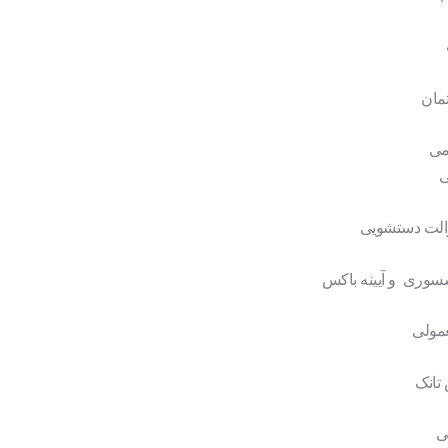
مان
می
ی
الت دستشویی
سوری و آیینه باکس
عمولی
تانک
ی