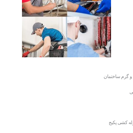
 و گرم ساختمان
ی
وله کشی پکیج