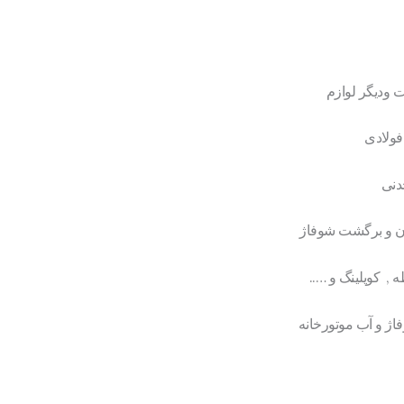
 ودیگر لوازم
فولادی
دنی
ن و برگشت شوفاژ
 , کوپلینگ و …..
اژ و آب موتورخانه